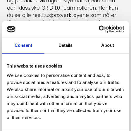
og produktutviklingen. Mye har skjedd siden
den klassiske GRID 1.0 foam rolleren. Her kan
du se alle restitusjonsverktøyene som nå er
tilgjengelige på det danske markedet.
Gå til
Trigger Point Therapy
's hjemmeside
Consent
Details
About
Se produkter (B2B)
This website uses cookies
We use cookies to personalise content and ads, to
Leter du etter flere
provide social media features and to analyse our traffic.
We also share information about your use of our site with
merker?
our social media, advertising and analytics partners who
may combine it with other information that you’ve
Mer enn 50 internasjonale merker stoler på
Witt.
provided to them or that they’ve collected from your use
of their services.