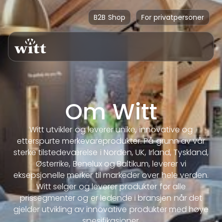
B2B Shop
For privatpersoner
Om Witt
Witt utvikler og leverer unike, innovative og
etterspurte merkevareprodukter. På grunn av vår
sterke tilstedeværelse i Norden, UK, Irland, Tyskland,
Østerrike, Benelux og Baltikum, leverer vi
eksepsjonelle merker til markeder over hele verden.
Witt selger og leverer produkter for alle
prissegmenter og er ledende i bransjen når det
gjelder utvikling av innovative produkter med høye
spesifikasjoner.