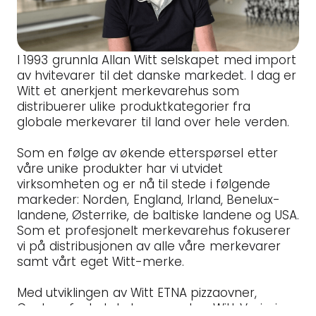
I 1993 grunnla Allan Witt selskapet med import
av hvitevarer til det danske markedet. I dag er
Witt et anerkjent merkevarehus som
distribuerer ulike produktkategorier fra
globale merkevarer til land over hele verden.
Som en følge av økende etterspørsel etter
våre unike produkter har vi utvidet
virksomheten og er nå til stede i følgende
markeder: Norden, England, Irland, Benelux-
landene, Østerrike, de baltiske landene og USA.
Som et profesjonelt merkevarehus fokuserer
vi på distribusjonen av alle våre merkevarer
samt vårt eget Witt-merke.
Med utviklingen av Witt ETNA pizzaovner,
Cookperfect steketermometre, Witt Varimixer,