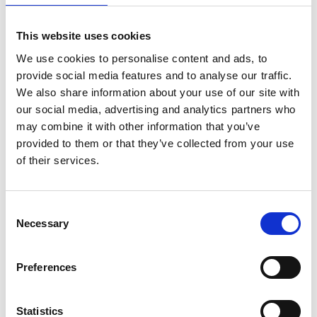
This website uses cookies
We use cookies to personalise content and ads, to
provide social media features and to analyse our traffic.
We also share information about your use of our site with
our social media, advertising and analytics partners who
may combine it with other information that you’ve
provided to them or that they’ve collected from your use
July 1, 2026
of their services.
Bygg ditt utekjøkken slik du vil - modul
for modul med Everdure
Bygg ditt utekjøkken slik du vil - modul for
Consent
modul med Everdure
Necessary
Les mer
Selection
Preferences
Statistics