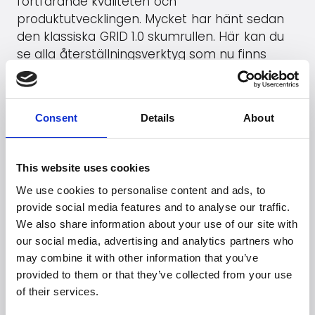
fortfarande kvaliteten och
produktutvecklingen. Mycket har hänt sedan
den klassiska GRID 1.0 skumrullen. Här kan du
se alla återställningsverktyg som nu finns
tillgängliga på den danska marknaden.
Gå till
Trigger Point Therapy
's hemsida
Consent
Details
About
See products (B2B)
This website uses cookies
We use cookies to personalise content and ads, to
provide social media features and to analyse our traffic.
Letar du efter fler
We also share information about your use of our site with
varumärken?
our social media, advertising and analytics partners who
may combine it with other information that you’ve
Mer än 60 internationella varumärken litar på
provided to them or that they’ve collected from your use
Witt.
of their services.