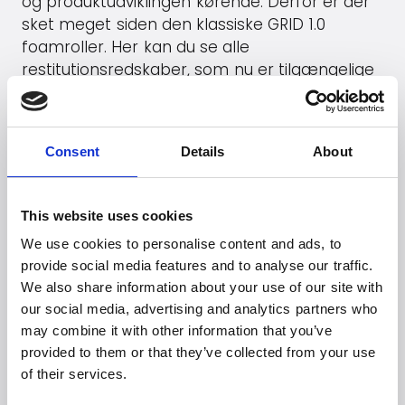
og produktudviklingen kørende. Derfor er der
sket meget siden den klassiske GRID 1.0
foamroller. Her kan du se alle
restitutionsredskaber, som nu er tilgængelige
på det danske marked.
Gå til
Trigger Point Therapy
's hjemmeside
Consent
Details
About
Se produkter (B2B)
This website uses cookies
We use cookies to personalise content and ads, to
provide social media features and to analyse our traffic.
Er du på udkig efter
We also share information about your use of our site with
flere brands?
our social media, advertising and analytics partners who
may combine it with other information that you’ve
Mere end 50 internationale brands stoler på
provided to them or that they’ve collected from your use
Witt.
of their services.