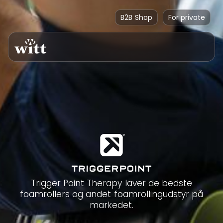
B2B Shop
For private
Trigger Point Therapy laver de bedste
foamrollers og andet foamrollingudstyr på
markedet.