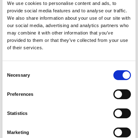
We use cookies to personalise content and ads, to
provide social media features and to analyse our traffic.
We also share information about your use of our site with
our social media, advertising and analytics partners who
may combine it with other information that you’ve
provided to them or that they’ve collected from your use
of their services.
December 22, 2025
Testet for 100.000 åpninger – derfor gir
Liebherr 10-års garanti
Testet for 100.000 åpninger – derfor gir
Consent
Liebherr 10-års garanti
Necessary
Selection
Les mer
Preferences
Statistics
Marketing