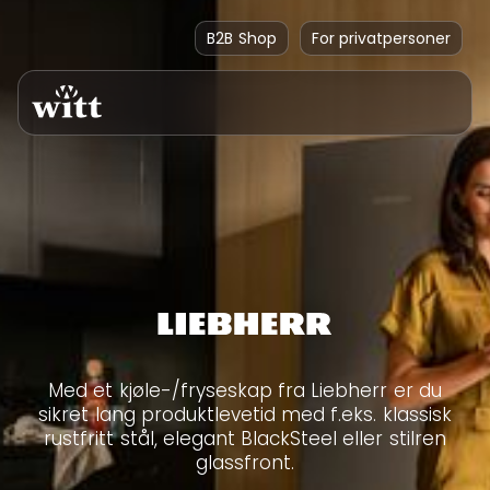
B2B Shop
For privatpersoner
Med et kjøle-/fryseskap fra Liebherr er du
sikret lang produktlevetid med f.eks. klassisk
rustfritt stål, elegant BlackSteel eller stilren
glassfront.