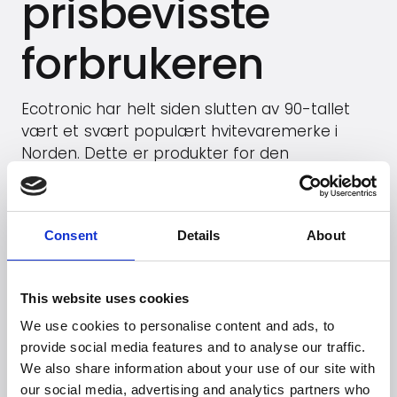
prisbevisste
forbrukeren
Ecotronic har helt siden slutten av 90-tallet
vært et svært populært hvitevaremerke i
Norden. Dette er produkter for den
prisbevisste forbrukeren – med fokus på
enkelhet, stilrent design og brukervennlighet.
«Simpel Living», men uten å noen gang gå på
Consent
Details
About
kompromiss med den moderne forbrukerens
høye forventninger.
This website uses cookies
Gå til
Ecotronic
's hjemmeside
We use cookies to personalise content and ads, to
provide social media features and to analyse our traffic.
Se produkter (B2B)
We also share information about your use of our site with
our social media, advertising and analytics partners who