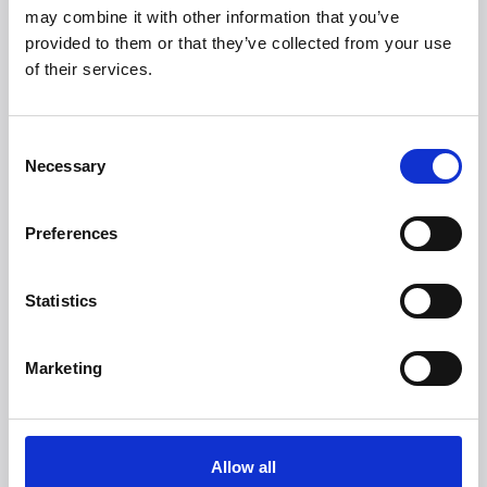
may combine it with other information that you’ve
provided to them or that they’ve collected from your use
Leter du etter flere
of their services.
merker?
Mer enn 50 internasjonale merker stoler på
Consent
Witt.
Necessary
Selection
Preferences
Statistics
Marketing
Allow all