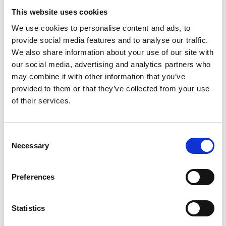
This website uses cookies
We use cookies to personalise content and ads, to
provide social media features and to analyse our traffic.
January 26, 2026
We also share information about your use of our site with
Haier inntar den globale tennisscenen
our social media, advertising and analytics partners who
ved Australian Open
may combine it with other information that you’ve
Haier inntar den globale tennisscenen ved
provided to them or that they’ve collected from your use
Australian Open
of their services.
Les mer
Consent
Necessary
Selection
Preferences
Statistics