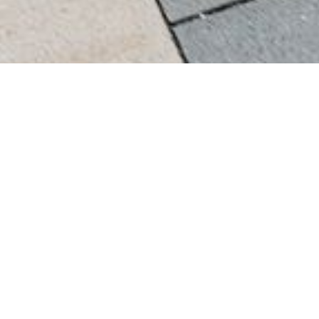
ng
 er visjonen Coboc ble skapt fra. Nysgjerrighet,
 starten under mottoet: Motion Engineering. Lær mer
nnovasjon.
renn tilpasser seg perfekt til brukeren og forholdene.
oversatt av vår spesialdesignede algoritme, så
vativ og smidig. Resultatet er en intelligent motor: En
ykle på en helt vanlig sykkel, men med hjelp fra den