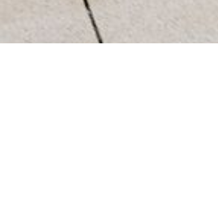
Om
Coboc
Coboc - Motion engineeri
En el-sykkel som ikke ser ut som en el-sykkel. Det
kreativitet og lidenskap har drevet Coboc siden
om hva som motiverer oss og hva vi mener er i
En ny type motor
Hjertet i syklene våre. Den elektriske Coboc-moto
Signalet fra den følsomme momentsensoren blir 
motoren alltid yter nøyaktig ønsket bistand. Inno
helt ny og naturlig opplevelse – akkurat som å s