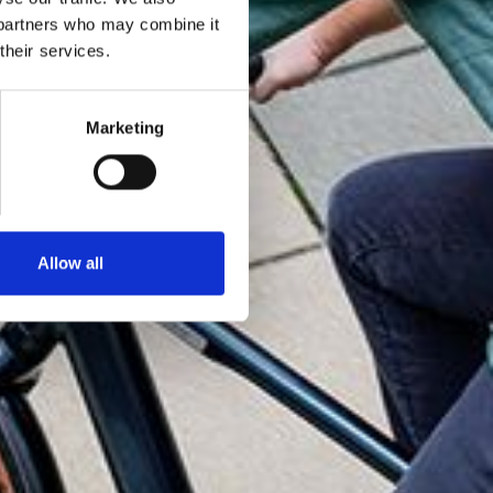
s partners who may combine it
their services.
boc ble
oc siden
Marketing
Allow all