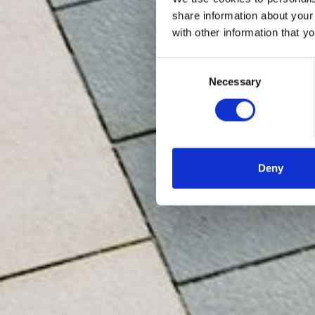
share information about your
with other information that y
En el-
skapt f
Consent
Necessary
Selection
Deny