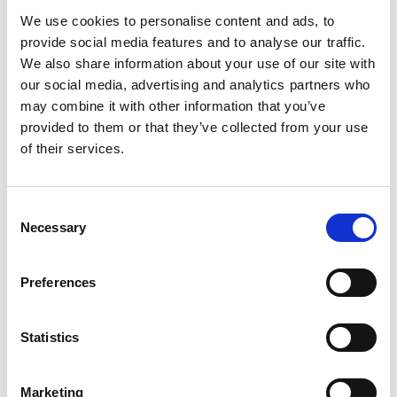
We use cookies to personalise content and ads, to
January 26, 2026
provide social media features and to analyse our traffic.
Haier spelar på den globala
We also share information about your use of our site with
tennisscenen under Australian Open
our social media, advertising and analytics partners who
Haier spelar på den globala tennisscenen
under Australian Open
may combine it with other information that you’ve
Läs mer
provided to them or that they’ve collected from your use
of their services.
Consent
Necessary
Selection
Preferences
Statistics
October 27, 2025
Marketing