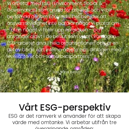
Vi arbetar med ESG (Environment, Social &
Governance) som grund för arbetet, och vi blir
bedömda genom EcoVadis. Det betyder att
ansvarsskyldighet inte bara är något vi pratar om
– utan något vi följer upp i praktiken – och
använder aktivt i de beslut som vi tar i vardagen.
ESG-arbetet drivs i hela organisationen och är en
del av både vårt interna arbete och dialogen med
leverantörer och samarbetspartners.
🔗
Läs våra policy
Vårt ESG-perspektiv
ESG är det ramverk vi använder för att skapa
värde med omtanke. Vi arbetar utifrån tre
övergripande områden: