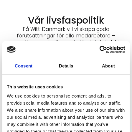
Vår livsfaspolitik
På Witt Danmark vill vi skapa goda
förutsättningar för alla medarbetare –
oavsett var de befinner sig i livet. I stället för
en traditionell personalpolitik för äldre
medarbetare, som många arbetsplatser har,
har vi valt att samla vårt förhållningssätt i en
Consent
Details
About
gemensam politik som omfattar alla livets
faser.
Det kan uppstå situationer och behov vid olika
This website uses cookies
tidpunkter i livet, och det ska alltid kännas
We use cookies to personalise content and ads, to
tryggt och naturligt att prata med sin
provide social media features and to analyse our traffic.
arbetsgivare – både när behovet är litet och
We also share information about your use of our site with
när särskilda hänsyn krävs.
our social media, advertising and analytics partners who
may combine it with other information that you’ve
Vår utgångspunktär att människor är olika
provided to them or that they’ve collected from your use