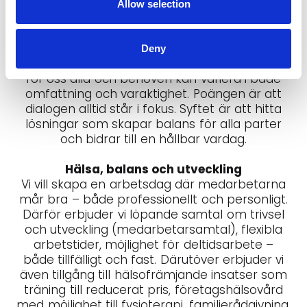
Allow selection
förberedelser inför pensionen
Karriärförändringar eller till exempel
utstationeringar inom familjen
Deny
Listan är intekomplett. Livsfaser uppstår olika
för oss alla och behoven kan variera i både
omfattning och varaktighet. Poängen är att
dialogen alltid står i fokus. Syftet är att hitta
lösningar som skapar balans för alla parter
och bidrar till en hållbar vardag.
Hälsa, balans och utveckling
Vi vill skapa en arbetsdag där medarbetarna
mår bra – både professionellt och personligt.
Därför erbjuder vi löpande samtal om trivsel
och utveckling (medarbetarsamtal), flexibla
arbetstider, möjlighet för deltidsarbete –
både tillfälligt och fast. Därutöver erbjuder vi
även tillgång till hälsofrämjande insatser som
träning till reducerat pris, företagshälsovård
med möjlighet till fysioterapi, familjerådgivning,