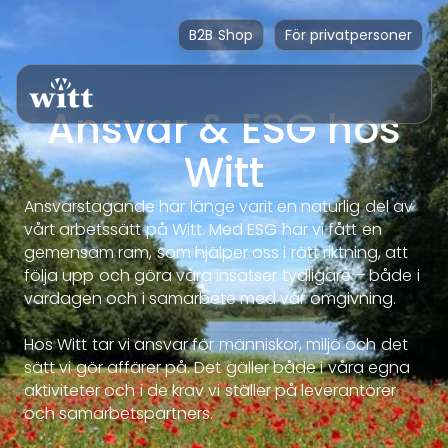
B2B Shop
För privatpersoner
Ansvar & ESG hos
Witt
Ansvarstagande har länge varit en naturlig del av
vårt arbetssätt på Witt. Med ESG har vi fått en
gemensam ram, som hjälper oss i rätt riktning, att
följa upp och göra våra insatser tydligare – både i
vardagen och i samarbete med vår omgivning.
Hos Witt tar vi ansvar för människor, miljö och det
sätt vi gör affärer på. Det gäller både i våra egna
aktiviteter och i de krav vi ställer på leverantörer
och samarbetspartners.