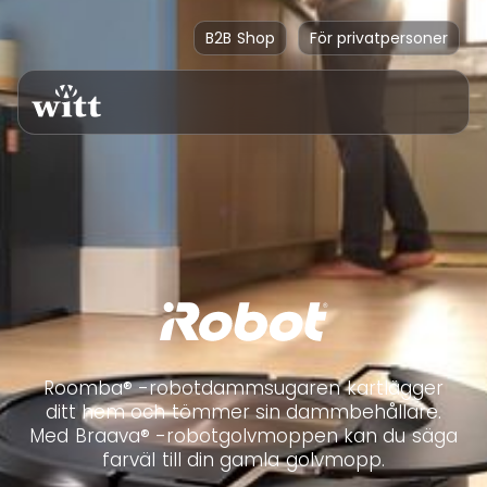
B2B Shop
För privatpersoner
Roomba® -robotdammsugaren kartlägger
ditt hem och tömmer sin dammbehållare.
Med Braava® -robotgolvmoppen kan du säga
farväl till din gamla golvmopp.