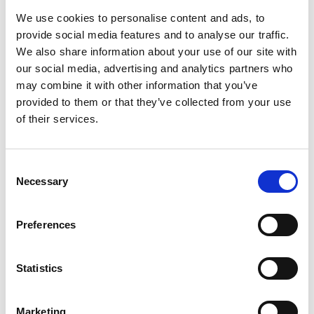
We use cookies to personalise content and ads, to
provide social media features and to analyse our traffic.
We also share information about your use of our site with
our social media, advertising and analytics partners who
may combine it with other information that you’ve
January 30, 2026
provided to them or that they’ve collected from your use
Roomba rullar vidare: iRobot stärker
grunden och sätter kurs mot nästa
of their services.
kapitel
Roomba rullar vidare: iRobot stärker
grunden och sätter kurs mot nästa kapitel
Consent
Läs mer
Necessary
Selection
Preferences
Statistics
Marketing