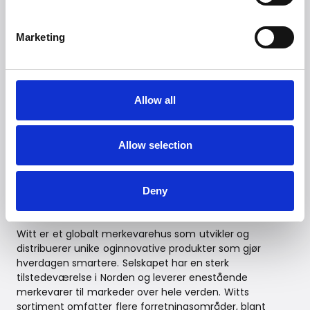
For ytterligere informasjon
kontaktes:
Marketing
Witt PR-avdeling
Epost:
presse@witt.dk
--
Allow all
* Dersom disse forekommer i drikkevannet
** Gjelder utvalgte PFAS-stoffer som PFOS og PFOA
(evighetskjemikalier). Testet ihht. JWPAS B.210-
Allow selection
standarden under laboratorieforhold.
Deny
Om Witt
Witt er et globalt merkevarehus som utvikler og
distribuerer unike oginnovative produkter som gjør
hverdagen smartere. Selskapet har en sterk
tilstedeværelse i Norden og leverer enestående
merkevarer til markeder over hele verden. Witts
sortiment omfatter flere forretningsområder, blant