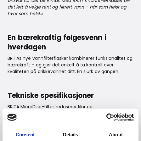
ansvar for det de inntar. Med BRITAs vannfilterflasker blir
det lett å velge rent og filtrert vann – når som helst og
hvor som helst.»
En bærekraftig følgesvenn i
hverdagen
BRITAs nye vannfilterflasker kombinerer funksjonalitet og
bærekraft – og gjør det enkelt å ta kontroll over
kvaliteten på drikkevannet ditt. Én slurk av gangen.
Tekniske spesifikasjoner
BRITA MicroDisc-filter reduserer klor og
smaksforstyrrende stoffer som plantevernmidler,
ugressmidler og hormoner*
Reduserer mikropartikler ≥15 mikrometer
Consent
Details
About
Aktivt kull fra kokosnøttskall dokumentert for å redusere