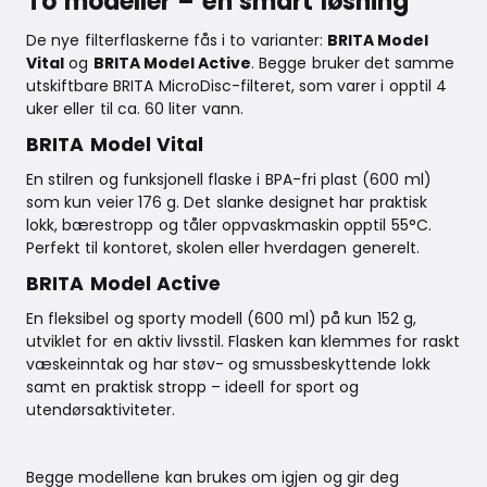
To modeller – én smart løsning
De nye filterflaskerne fås i to varianter:
BRITA Model
Vital
og
BRITA Model Active
. Begge bruker det samme
utskiftbare BRITA MicroDisc-filteret, som varer i opptil 4
uker eller til ca. 60 liter vann.
BRITA Model Vital
En stilren og funksjonell flaske i BPA-fri plast (600 ml)
som kun veier 176 g. Det slanke designet har praktisk
lokk, bærestropp og tåler oppvaskmaskin opptil 55°C.
Perfekt til kontoret, skolen eller hverdagen generelt.
BRITA Model Active
En fleksibel og sporty modell (600 ml) på kun 152 g,
utviklet for en aktiv livsstil. Flasken kan klemmes for raskt
væskeinntak og har støv- og smussbeskyttende lokk
samt en praktisk stropp – ideell for sport og
utendørsaktiviteter.
Begge modellene kan brukes om igjen og gir deg