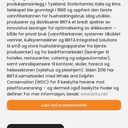
produksjonsanlegg i Tyskland, Storbritannia, Italia og Kina.
Selskapet ble grunnlagt i 1966 og oppfant den første
vannfilterkannen for husholdningsbruk. Idag utvikler,
produserer og distribuerer BRITA et bredt spekter av
innovative løsninger for optimalisering av drikkevann –
både for privat bruk (vannfilterkanner, systemer tilkoblet
vannrør, kullsyremaskiner og BRITA Integrated Solutions
til små og store husholdningsapparater fra kjente
produsenter) og for bedriftsmarkedet (løsninger til
hoteller, restauranter, catering og salgsautomater),
samt vanndispensere til kontorer, skoler, horeca og
helsesektoren (sykehus og pleiehjem). Siden 2016 har
BRITA samarbeidet med Whale and Dolphin
Conservation (WDC) for å beskytte havene mot
plastforurensning – og dermed også beskytte hvaler og
delfiner. For mer informasjon, besøk:
www.brita.net
Last ned pressemateriell