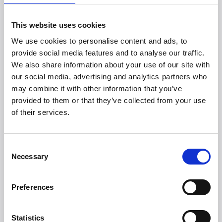
visse PFAS-stoffer**
Bevarer naturlige mineraler i vannet
This website uses cookies
Filteret varer i opptil 4 uker eller til ca. 60 liter vann
We use cookies to personalise content and ads, to
provide social media features and to analyse our traffic.
We also share information about your use of our site with
--
our social media, advertising and analytics partners who
may combine it with other information that you’ve
Veiledende utsalgspris
provided to them or that they’ve collected from your use
BRITA Model Active: NOK 229,-
of their services.
BRITA Model Vital: NOK 279,-
Consent
--
Necessary
Selection
Link til highres. bilder:
https://we.tl/t-GUVTbcG3To
Preferences
--
Statistics