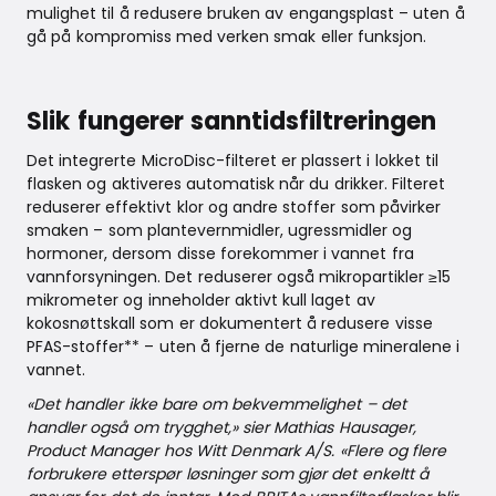
mulighet til å redusere bruken av engangsplast – uten å
gå på kompromiss med verken smak eller funksjon.
Slik fungerer sanntidsfiltreringen
Det integrerte MicroDisc-filteret er plassert i lokket til
flasken og aktiveres automatisk når du drikker. Filteret
reduserer effektivt klor og andre stoffer som påvirker
smaken – som plantevernmidler, ugressmidler og
hormoner, dersom disse forekommer i vannet fra
vannforsyningen. Det reduserer også mikropartikler ≥15
mikrometer og inneholder aktivt kull laget av
kokosnøttskall som er dokumentert å redusere visse
PFAS-stoffer** – uten å fjerne de naturlige mineralene i
vannet.
«Det handler ikke bare om bekvemmelighet – det
handler også om trygghet,» sier Mathias Hausager,
Product Manager hos Witt Denmark A/S. «Flere og flere
forbrukere etterspør løsninger som gjør det enkeltt å