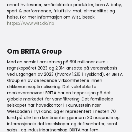
annet hvitevarer, småelektriske produkter, barn & baby,
sport & performance, friluftsliv, mat, el-mobilitet og
helse. For mer informasjon om Witt, besøk:
https://www.witt.dk/nb
Om BRITA Group
Med en samlet omsetning på 691 millioner euro i
regnskapsåret 2023 og 2.314 ansatte på verdensbasis
ved utgangen av 2023 (hvorav 1.216 i Tyskland), er BRITA
Group en av de ledende virksomhetene innen
drikkevannsoptimalisering. Det veletablerte
merkevarenavnet BRITA har en topposisjon på det
globale markedet for vannfiltrering. Det familieeide
selskapet har hovedkontor i Taunusstein nær
Wiesbaden i Tyskland, og er representert i nesten 70
land på alle fem kontinenter gjennom 30 nasjonale og
internasjonale datterselskaper og driftsenheter, samt
salgs- og industripartnerskap. BRITA har fem