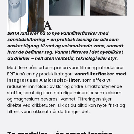
July 31, 2025
BRITA lanserer nå to nye vannfilterflasker med
sanntidsfiltrering – en praktisk løsning for alle som
ønsker tilgang til rent og velsmakende vann, uansett
hvor de befinner seg. Vannet filtreres i det øyeblikket
du drikker – helt uten ventetid, teknologi eller styr.
Med flere tiårs erfaring innen vannfiltrering introduserer
BRITA nå en ny produktkategori:
vannfilterflasker med
integrert BRITA MicroDisc-filter
, som effektivt
reduserer innholdet av klor og andre smakforstyrrende
stoffer, samtidig som naturlige mineraler som kalsium
og magnesium bevares i vannet. Filtreringen skjer
direkte ved drikketuten, slik at du alltid kan nyte friskt og
filtrert vann akkurat når du trenger det.