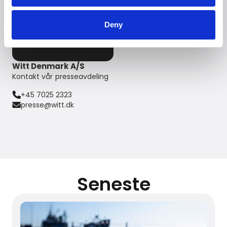
Deny
Witt Denmark A/S
Kontakt vår presseavdeling
+45 7025 2323
presse@witt.dk
Seneste