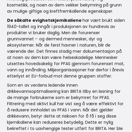
kosmetikk, og noen av dem vekker bekymring på grunn
av mulige giftige og kreftfremkallende egenskaper.
De såkalte evighetskjemikaliene
har vært brukt siden
1940-tallet og inngår i produksjonen av hundrevis av
produkter vi bruker daglig. Men de forurenser
grunnvannet – og dermed mennesker, dyr og
økosystemer. Når de først havner i naturen, blir de
værende der. Det finnes stadig mer dokumentasjon på
at noen av dem kan være helseskadelige. Mennesker
utsettes hovedsakelig for PFAS gjennom forurenset mat,
vann og innånding. Miljøorganisasjoner har derfor i årevis
etterlyst et EU-forbud mot denne gruppen stoffer.
Som en av verdens ledende innen
drikkevannsoptimalisering kan BRITA tilby en løsning for
de mange forbrukerne som er bekymret for PFAS.
Filtrering med aktivt kull har vist seg å være effektivt for
å redusere innholdet av PFAS i vann. Når det gjelder
drikkevann, betyr dette at risikoen for å få i seg disse
kjemikaliene kan reduseres betydelig. Dette er nylig
bekreftet i to uavhengige tester utført for BRITA. Her ble