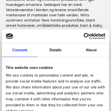
hverdagen smartere. Selskapet har en sterk
tilstedeværelse i Norden og leverer enestående
merkevarer til markeder over hele verden. Witts
sortiment omfatter flere forretningsområder, blant
annet hvitevarer, småelektriske produkter, barn & baby,
sport & ytelse, friluftsliv, mat, el-mobilitet og helse. For
mer informasjon om Witt, besøk:
https://www.witt.dk/nb
Consent
Details
About
Om BRITA Group
Med en samlet omsetning på 691 millioner euro i
regnskapsåret 2023 og 2.314 ansatte på verdensbasis
This website uses cookies
ved utgangen av 2023 (hvorav 1.216 i Tyskland), er BRITA
Group en av de ledende virksomhetene innen
We use cookies to personalise content and ads, to
drikkevannsoptimalisering. Det veletablerte
provide social media features and to analyse our traffic.
merkevarenavnet BRITA har en topposisjon på det
We also share information about your use of our site with
globale markedet for vannfiltrering. Det familieeide
our social media, advertising and analytics partners who
selskapet har hovedkontor i Taunusstein nær
may combine it with other information that you’ve
Wiesbaden i Tyskland, og er representert i nesten 70
provided to them or that they’ve collected from your use
land på alle fem kontinenter gjennom 30 nasjonale og
of their services.