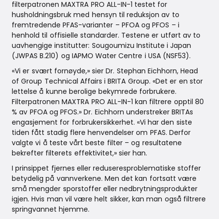
filterpatronen MAXTRA PRO ALL-IN-1 testet for
husholdningsbruk med hensyn til reduksjon av to
fremtredende PFAS-varianter – PFOA og PFOS – i
henhold til offisielle standarder. Testene er utført av to
uavhengige institutter: Sougoumizu Institute i Japan
(JWPAS B.210) og IAPMO Water Centre i USA (NSF53).
«Vi er svært fornøyde,» sier Dr. Stephan Eichhorn, Head
of Group Technical Affairs i BRITA Group. «Det er en stor
lettelse å kunne berolige bekymrede forbrukere.
Filterpatronen MAXTRA PRO ALL-IN-1 kan filtrere opptil 80
% av PFOA og PFOS.» Dr. Eichhorn understreker BRITAs
engasjement for forbrukersikkerhet. «Vi har den siste
tiden fått stadig flere henvendelser om PFAS. Derfor
valgte vi å teste vårt beste filter – og resultatene
bekrefter filterets effektivitet,» sier han.
I prinsippet fjernes eller reduseresproblematiske stoffer
betydelig på vannverkene. Men det kan fortsatt være
små mengder sporstoffer eller nedbrytningsprodukter
igjen. Hvis man vil være helt sikker, kan man også filtrere
springvannet hjemme.