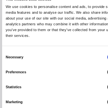
Domæne samt klinikkerinnen skjønnhet og sport. Hos Witt se
kontinuerlig nye standarder forfremragende design og servi
We use cookies to personalise content and ads, to provide s
media features and to analyse our traffic. We also share inf
For merinformasjon om Witt, besøk
Witt Denmark - Global 
House
.
about your use of our site with our social media, advertising
analytics partners who may combine it with other information
Last ned pressemateriell
you’ve provided to them or that they’ve collected from your 
their services.
Consent
Necessary
Selection
Preferences
Witt Denmark A/S
Kontakt vår presseavdeling
Statistics
+45 7025 2323
presse@witt.dk
Marketing