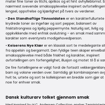
møter fine toner av litchi, aprikos og et hint avhylleblomst. E
nærmest svevende smaksopplevelse inspirert avfortellinge
lengsel, oppofrelse og kjærlighet på tvers av verdener.
•
Den Standhaftige Tinnsoldaten
er en karakterfullurtet
krydrede toner av ingefær og sort pepper, balansert av
frisktsitrongress og kjølig peppermynte. Naturlig søt, livlig og
oppkvikkende med enfrisk avslutning – en smak med samm
karakter som eventyrets modigehovedperson.
•
Keiserens Nye Klær
er en klassisk sort te medelegante si
fra appelsin og bergamott. Den fyldige teen skaper envelba
smaksopplevelse med både friskhet og karakter, inspirert
avfortellingen om forfengelighet, illusjon og motet til å si s
De fire fortellingene er valgt fordi de fortsatt vekkergjenkl
barn og voksne verden over. Samtidig gir kombinasjonen av
hvit te, urtete og sort te kolleksjonen en bredde som gjør at
noe for enhver smak.
Dansk kulturarv tolket gjennom smak
Med Inspired by H.C. Andersen Collection ønsker Teministerie