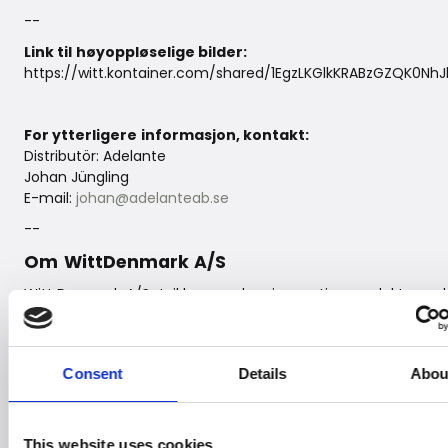
--
Link til høyoppløselige bilder:
https://witt.kontainer.com/shared/1EgzLKGlkKRABzGZQK0Nh
For ytterligere informasjon, kontakt:
Distributör: Adelante
Johan Jüngling
E-mail:
johan@adelanteab.se
--
Om WittDenmark A/S
Witt Denmark A/Sutvikler og selger innovative produkter av h
globalt. Vi opererergjennom egne selskaper i Norden, Storbri
Irland, Benelux, Baltikum,Tyskland og Østerrike, og samarbe
pålitelige partnere. Vårt sortimentspenner fra barneprodukt
Consent
Details
Abou
outdoor-kolleksjoner til avansertekjøkkenapparater og prem
Vårforpliktelse til innovasjon og kvalitet strekker seg også in
iopplevelsesverdenen med Michelin-restauranten Restaura
This website uses cookies