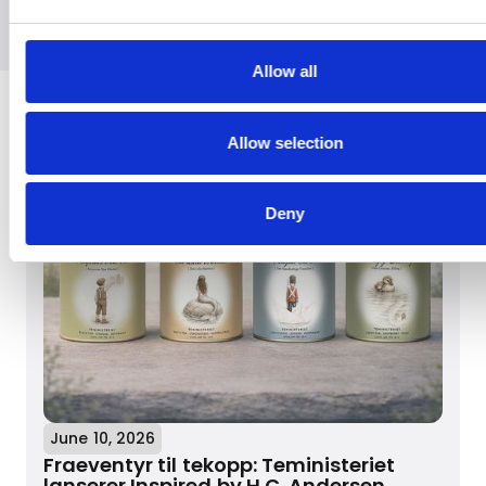
Allow all
Seneste
Allow selection
Deny
June 10, 2026
Fraeventyr til tekopp: Teministeriet
lanserer Inspired by H.C. Andersen