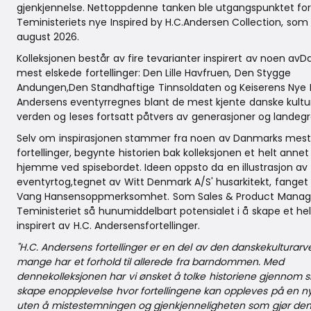
gjenkjennelse. Nettoppdenne tanken ble utgangspunktet fo
Teministeriets nye Inspired by H.C.Andersen Collection, som 
august 2026.
Kolleksjonen består av fire tevarianter inspirert av noen av
mest elskede fortellinger: Den Lille Havfruen, Den Stygge
Andungen,Den Standhaftige Tinnsoldaten og Keiserens Nye K
Andersens eventyrregnes blant de mest kjente danske kultu
verden og leses fortsatt påtvers av generasjoner og landegr
Selv om inspirasjonen stammer fra noen av Danmarks mest
fortellinger, begynte historien bak kolleksjonen et helt annet
hjemme ved spisebordet. Ideen oppsto da en illustrasjon av
eventyrtog,tegnet av Witt Denmark A/S' husarkitekt, fanget 
Vang Hansensoppmerksomhet. Som Sales & Product Manag
Teministeriet så hunumiddelbart potensialet i å skape et hel
inspirert av H.C. Andersensfortellinger.
"H.C. Andersens fortellinger er en del av den danskekulturar
mange har et forhold til allerede fra barndommen. Med
dennekolleksjonen har vi ønsket å tolke historiene gjennom
skape enopplevelse hvor fortellingene kan oppleves på en n
uten å mistestemningen og gjenkjenneligheten som gjør dem 