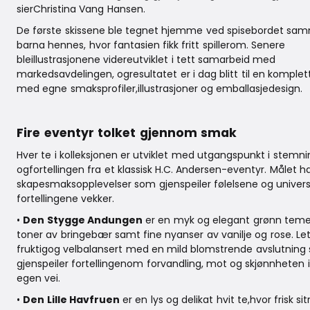
sierChristina Vang Hansen.
De første skissene ble tegnet hjemme ved spisebordet 
barna hennes, hvor fantasien fikk fritt spillerom. Senere
bleillustrasjonene videreutviklet i tett samarbeid med
markedsavdelingen, ogresultatet er i dag blitt til en komplett
med egne smaksprofiler,illustrasjoner og emballasjedesign.
Fire eventyr tolket gjennom smak
Hver te i kolleksjonen er utviklet med utgangspunkt i stemn
ogfortellingen fra et klassisk H.C. Andersen-eventyr. Målet h
skapesmaksopplevelser som gjenspeiler følelsene og univer
fortellingene vekker.
•
Den Stygge Andungen
er en myk og elegant grønn teme
toner av bringebær samt fine nyanser av vanilje og rose. Let
fruktigog velbalansert med en mild blomstrende avslutning
gjenspeiler fortellingenom forvandling, mot og skjønnheten i
egen vei.
•
Den Lille Havfruen
er en lys og delikat hvit te,hvor frisk si