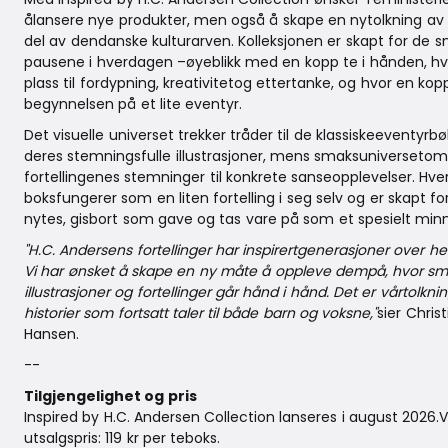
ålansere nye produkter, men også å skape en nytolkning av 
del av dendanske kulturarven. Kolleksjonen er skapt for de 
pausene i hverdagen –øyeblikk med en kopp te i hånden, hv
plass til fordypning, kreativitetog ettertanke, og hvor en kopp
begynnelsen på et lite eventyr.
Det visuelle universet trekker tråder til de klassiskeeventyr
deres stemningsfulle illustrasjoner, mens smaksuniversetom
fortellingenes stemninger til konkrete sanseopplevelser. Hve
boksfungerer som en liten fortelling i seg selv og er skapt f
nytes, gisbort som gave og tas vare på som et spesielt min
"H.C. Andersens fortellinger har inspirertgenerasjoner over he
Vi har ønsket å skape en ny måte å oppleve dempå, hvor sm
illustrasjoner og fortellinger går hånd i hånd. Det er vårtolkn
historier som fortsatt taler til både barn og voksne,"
sier Chris
Hansen.
--
Tilgjengelighet og pris
Inspired by H.C. Andersen Collection lanseres i august 2026.
utsalgspris: 119 kr per teboks.