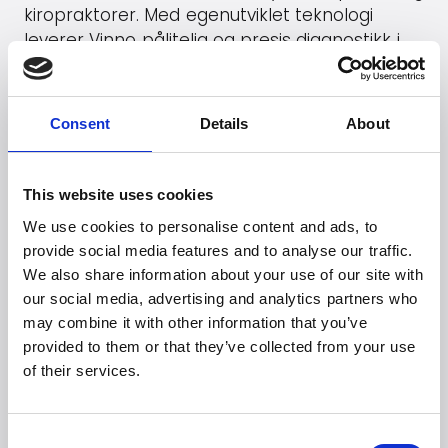
kiropraktorer. Med egenutviklet teknologi
leverer Vinno pålitelig og presis diagnostikk i
en kompakt og fleksibel løsning.
Gå til
Vinno
's hjemmeside
Consent
Details
About
This website uses cookies
Leter du etter flere
We use cookies to personalise content and ads, to
merker?
provide social media features and to analyse our traffic.
We also share information about your use of our site with
Mer enn 50 internasjonale merker stoler på
our social media, advertising and analytics partners who
Witt.
may combine it with other information that you’ve
provided to them or that they’ve collected from your use
of their services.
Consent