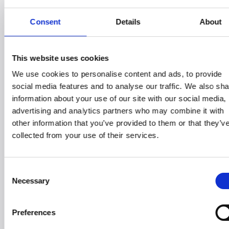
https://witt.kontainer.com/shared/Ll6QkIt1rlab9rpKUh1l4oPZ
Consent
Details
About
--
För merinformation:
Witt PR-avdelning:
This website uses cookies
Mejl:
presse@witt.dk
We use cookies to personalise content and ads, to provide
--
social media features and to analyse our traffic. We also sh
Om Liebherr
information about your use of our site with our social media,
Liebherr Group är ett familjeägt teknikföretag med ett bret
advertising and analytics partners who may combine it with
mångsidigtproduktsortiment. Företaget är en av världens st
other information that you’ve provided to them or that they’v
tillverkare aventreprenadmaskiner. Men de levererar även
collected from your use of their services.
högkvalitativa, användarorienteradeprodukter och tjänster ti
många andra sektorer. I dag omfattar gruppen över150 före
från alla kontinenter. För mer information om Liebherr, besö
Consent
Liebherr –internationell företagsgrupp och familjedrivet för
Necessary
Selection
Liebherr
Om Witt Denmark A/S
Witt är ett globalt varumärkeshus som utvecklar och distrib
Preferences
unika ochinnovativa produkter som gör vardagen smartare.