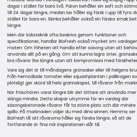
dagar i stället för bara två. Päron behåller sin saft och sötm
till 34 dagar längre, medan lax håller sig färsk i upp till fyra d
stället för bara en. Skinka behåller också sin färska smak bet
längre.
Men där köksteknik ofta beskrivs genom funktioner och
specifikationer, handlar BioFresh också mycket om vardagen
maten. Om friheten att handla efter säsong utan att behö
använda allt på en gång. Om att kunna lagra örter, grönsak
bra råvaror lite längre utan att kompromissa med färskhete
Vare sig det är till måndagens grönsaker eller till helgens br
Från hemodlade tomater eller squashplantan i pallkragen 
plötsligt ger skörd till hela grannskapet, till råvaror från mar
När fräschören varar längre blir det lättare att använda me
slänga mindre. Detta skapar utrymme för en vardag där
säsongsbetonade råvaror får ta större plats och där mindre g
spillo. På marknaden väljer du med dina sinnen. Hemma ser
BioFresh till att råvarorna håller sig färska längre, så att de
fortfarande är fina när inspirationen slår till.