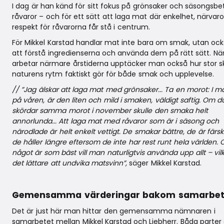
I dag är han känd för sitt fokus på grönsaker och säsongsb
råvaror – och för ett sätt att laga mat där enkelhet, närvar
respekt för råvarorna får stå i centrum.
För Mikkel Karstad handlar mat inte bara om smak, utan oc
att förstå ingredienserna och använda dem på rätt sätt. N
arbetar närmare årstiderna upptäcker man också hur stor sk
naturens rytm faktiskt gör för både smak och upplevelse.
// ”Jag älskar att laga mat med grönsaker... Ta en morot: I maj
på våren, är den liten och mild i smaken, väldigt saftig. Om d
skördar samma morot i november skulle den smaka helt
annorlunda... Att laga mat med råvaror som är i säsong och
närodlade är helt enkelt vettigt. De smakar bättre, de är färs
de håller längre eftersom de inte har rest runt hela världen. 
något är som bäst vill man naturligtvis använda upp allt – vil
det lättare att undvika matsvinn”,
säger Mikkel Karstad.
Gemensamma värderingar bakom samarbet
Det är just här man hittar den gemensamma nämnaren i
samarbetet mellan Mikkel Karstad och Liebherr. Båda parter 