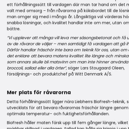
ett förhållningssätt till vardagen där man tar hand om det
valt med omsorg – från råvarorna på köksbordet till de lösn
man omger sig med i många år. Långsiktiga val värderas hö
snabba lösningar, och kvalitet handlar inte om mer, utan o
bättre.
”Vi upplever att många vill leva mer säsongsbetonat och få 
av de råvaror de väljer – men samtidigt få vardagen att gå i
Därför handlar fräschör inte bara om teknik för oss, utan om 
det enklare att bevara matens kvalitet lite längre och minska
som annars skulle bli matsvinn om man inte hinner använda 
broccoli, sallad eller alla örter”,
säger Lars Stougaard Oleen,
försäljnings- och produktchef på Witt Denmark A/S.
Mer plats för råvarorna
Detta förhållningssätt ligger nära Liebherrs BioFresh-teknik,
utvecklats för att bevara råvarornas fräschör längre genom
optimala temperatur- och fuktighetsförhållanden.
BioFresh håller maten färsk upp till fem gånger längre, vilket
märkbar skillnad i vardagen. Sallad kan hålla sig krispig i upp ti