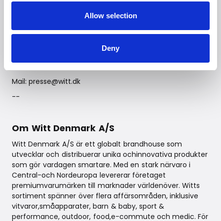
Länk till high.res.bilder:
Unikt download-link |
Allow selection
WeTransfer
--
Deny
För ytterligare information kontakta:
Witt PR-avdelning
Mail: presse@witt.dk
--
Om Witt Denmark A/S
Witt Denmark A/S är ett globalt brandhouse som
utvecklar och distribuerar unika ochinnovativa produkter
som gör vardagen smartare. Med en stark närvaro i
Central-och Nordeuropa levererar företaget
premiumvarumärken till marknader världenöver. Witts
sortiment spänner över flera affärsområden, inklusive
vitvaror,småapparater, barn & baby, sport &
performance, outdoor, food,e-commute och medic. För