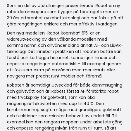
Som en del av utställningen presenterade iRobot en ny
robotdammsugare som bygger på företagets mer än
30 års erfarenhet av robotteknologi och har fokus på att
göra rengöringen enklare och mer effektiv i vardagen.
Den nya modellen, iRobot Roomba® 615, är en
vidareutveckling av den välkända modellen med
samma namn och använder bland annat AI- och LiDAR-
teknologi. Det innebär i praktiken att roboten bättre kan
förstå och kartlägga hemmet, känna igen hinder och
anpassa rengöringen automatiskt - till exempel genom
att fokusera extra på områden med mer smuts eller
navigera mer precist runt möbler och föremål.
Roboten är samtidigt utvecklad för både dammsugning
och golvtvätt och är iRobots första AI-förstärkta robot
med tryckspray för golvtvätt, som kan öka
rengöringseffektiviteten med upp till 40 %. Den
kombinerar hög sugförmåga med grundligare golvtvätt
och funktioner som minskar behovet av underhåll. Till
exempel kan den rengöra moppen under arbetets gång
och anpassa rengöringsnivån från rum till rum, så att