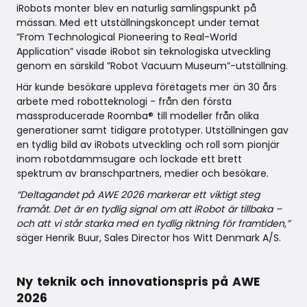
iRobots monter blev en naturlig samlingspunkt på
mässan. Med ett utställningskoncept under temat
”From Technological Pioneering to Real-World
Application” visade iRobot sin teknologiska utveckling
genom en särskild ”Robot Vacuum Museum”-utställning.
Här kunde besökare uppleva företagets mer än 30 års
arbete med robotteknologi - från den första
massproducerade Roomba® till modeller från olika
generationer samt tidigare prototyper. Utställningen gav
en tydlig bild av iRobots utveckling och roll som pionjär
inom robotdammsugare och lockade ett brett
spektrum av branschpartners, medier och besökare.
“Deltagandet på AWE 2026 markerar ett viktigt steg
framåt. Det är en tydlig signal om att iRobot är tillbaka –
och att vi står starka med en tydlig riktning för framtiden,”
säger Henrik Buur, Sales Director hos Witt Denmark A/S.
Ny teknik och innovationspris på AWE
2026