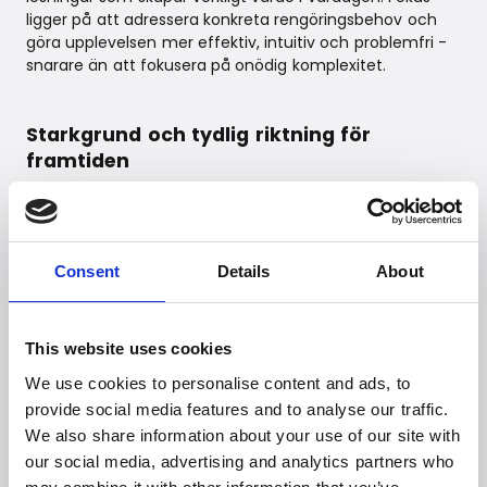
ligger på att adressera konkreta rengöringsbehov och
göra upplevelsen mer effektiv, intuitiv och problemfri -
snarare än att fokusera på onödig komplexitet.
Starkgrund och tydlig riktning för
framtiden
iRobots återkomst sker mot bakgrund av en stärkt
ekonomi och en ny, stabil ägarstruktur som stödjer
företagets långsiktiga ambitioner. Det ger en solid grund
för fortsatt innovation, hög kvalitet och utveckling av
Consent
Details
About
intelligenta rengöringslösningar för konsumenter världen
över.
För kunder och samarbetspartners i Central- och
This website uses cookies
Nordeuropa innebär det fortsatt tillgång till iRobots
We use cookies to personalise content and ads, to
produkter genom etablerade kanaler och med samma
provide social media features and to analyse our traffic.
höga fokus på kvalitet, service och tillförlitlighet.
We also share information about your use of our site with
“Vi ser en tydlig förstärkning av iRobots position - både
our social media, advertising and analytics partners who
globalt och i Central- och Nordeuropa. Det skapar