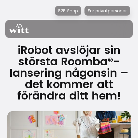
B2B Shop
För privatpersoner
iRobot avslöjar sin
största Roomba®-
lansering någonsin –
det kommer att
förändra ditt hem!