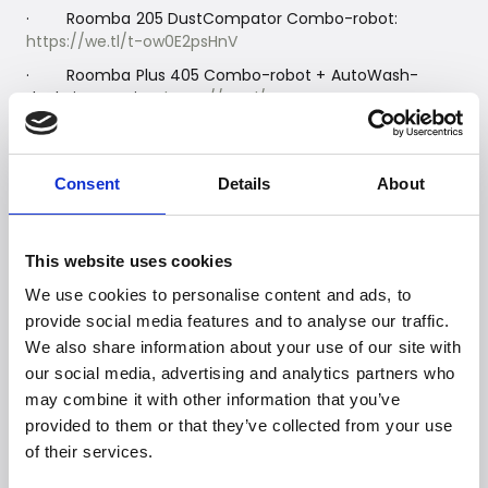
· Roomba 205 DustCompator Combo-robot:
https://we.tl/t-ow0E2psHnV
· Roomba Plus 405 Combo-robot + AutoWash-
dockningsstation:
https://we.tl/t-GNaNgyMaQr
· Roomba Plus 505 Combo-robot + AutoWash-
dockningsstation:
https://we.tl/t-2IipZgVcVn
Consent
Details
About
Länk till YouTube-videor:
· Roomba 105 Combo-robot:
https://youtu.be/Y--E-
This website uses cookies
oblKR4
We use cookies to personalise content and ads, to
· Roomba 105 Combo-robot + AutoEmpty-
provide social media features and to analyse our traffic.
dockningsstation:
https://youtu.be/e1Cy-tjwuLY
We also share information about your use of our site with
· Roomba 205 DustCompactor Combo-robot:
our social media, advertising and analytics partners who
https://youtu.be/Sf_EvpA4oIs
may combine it with other information that you’ve
· Roomba Plus 405 Combo-robot + AutoWash-
provided to them or that they’ve collected from your use
dockningsstation:
https://youtu.be/hWdFR8ElvD4
of their services.
· Roomba Plus 505 Combo-robot + AutoWash-