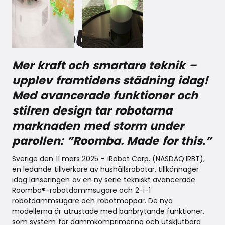
March 11, 2025
Mer kraft och smartare teknik –
upplev framtidens städning idag!
Med avancerade funktioner och
stilren design tar robotarna
marknaden med storm under
parollen: ”Roomba. Made for this.”
Sverige den 11 mars 2025 – iRobot Corp. (NASDAQ:IRBT),
en ledande tillverkare av hushållsrobotar, tillkännager
idag lanseringen av en ny serie tekniskt avancerade
Roomba®-robotdammsugare och 2-i-1
robotdammsugare och robotmoppar. De nya
modellerna är utrustade med banbrytande funktioner,
som system för dammkomprimering och utskjutbara