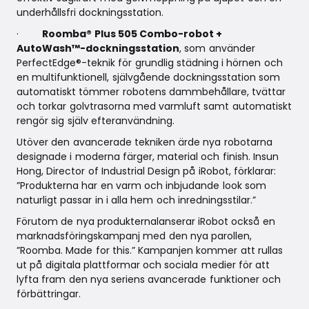
underhållsfri dockningsstation.
·
Roomba® Plus 505 Combo-robot +
AutoWash™-dockningsstation
, som använder
PerfectEdge®-teknik för grundlig städning i hörnen och
en multifunktionell, självgående dockningsstation som
automatiskt tömmer robotens dammbehållare, tvättar
och torkar golvtrasorna med varmluft samt automatiskt
rengör sig själv efteranvändning.
Utöver den avancerade tekniken ärde nya robotarna
designade i moderna färger, material och finish. Insun
Hong, Director of Industrial Design på iRobot, förklarar:
”Produkterna har en varm och inbjudande look som
naturligt passar in i alla hem och inredningsstilar.”
Förutom de nya produkternalanserar iRobot också en
marknadsföringskampanj med den nya parollen,
”Roomba. Made for this.” Kampanjen kommer att rullas
ut på digitala plattformar och sociala medier för att
lyfta fram den nya seriens avancerade funktioner och
förbättringar.