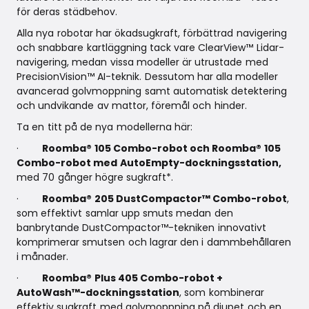
för deras städbehov.
Alla nya robotar har ökadsugkraft, förbättrad navigering
och snabbare kartläggning tack vare ClearView™ Lidar-
navigering, medan vissa modeller är utrustade med
PrecisionVision™ AI-teknik. Dessutom har alla modeller
avancerad golvmoppning samt automatisk detektering
och undvikande av mattor, föremål och hinder.
Ta en titt på de nya modellerna här:
·
Roomba® 105 Combo-robot och Roomba® 105
Combo-robot med AutoEmpty-dockningsstation,
med 70 gånger högre sugkraft*.
·
Roomba® 205 DustCompactor™ Combo-robot
,
som effektivt samlar upp smuts medan den
banbrytande DustCompactor™-tekniken innovativt
komprimerar smutsen och lagrar den i dammbehållaren
i månader.
·
Roomba® Plus 405 Combo-robot +
AutoWash™-dockningsstation
, som kombinerar
effektiv sugkraft med golvmoppning på djupet och en