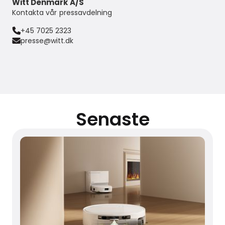
Witt Denmark A/S
Kontakta vår pressavdelning
+45 7025 2323
presse@witt.dk
Senaste