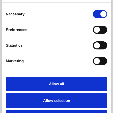
dockningsstation:
https://youtu.be/RKKBUWZJ9DE
Consent
Necessary
Selection
Följ iRobot på:
Preferences
Facebook
Instagram
Statistics
Förmer info kontakta:
Marketing
Witt PR-avdelning
Mejl:
presse@witt.dk
Allow all
* Jämfört med Roomba® 600-seriens robotar.
Allow selection
Om Witt
Witt är ett av de starkaste varumärkes husen i Norden