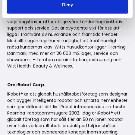
och distribuerar unika, intelligenta kvalitetsprodukter-
Deny
och tjänster som gör livet bekvämare. Witts ysselsätter
mer än 175 entusiastiska och skickliga medarbetare som
varje dagsträvar efter att ge våra kunder högkvalitativ
support och service. Det är avyttersta vikt för oss att
ligga i framkant av nuvarande och framtida trender.
Med allt i egen regi har vi möjlighet att kontinuerligt
möta kundernas krav. Witts huvudkontor ligger i Herning,
Danmark, med mer än 26 000 m2 lager, service och
showrooms – förutom administration, restaurang och
Witt Health, Beauty & Wellness.
Om iRobot Corp.
iRobot® är ett globalt hushållsrobotföretag som designar
och bygger intelligenta robotar och smarta hemenheter
som gör skillnad i ditt liv. iRobot introducerade sin första
Roomba-robotdammsugare 2002. Idag är iRobot® ett
globalt företag som har sålt fler än 50 miljoner robotar
över hela världen. iRobots produktportfölj innehåller
teknologier och avancerade koncept inom städning,