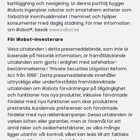
kartläggning och navigering. Ur denna portfölj bygger
iRobots ingenjörer robotar och smartahem enheter som
förbättrar inomhusklimatet i hemmet och hjälper
konsumenter med daglig städning. För mer information
om iRobot®, besök
www.irobot.se
För iRobot-investerare
Vissa uttalanden i detta pressmeddelande, som inte är
baserade på historisk information, är framåtblickande
uttalanden som gjorts i enlighet med safeharbor-
bestämmelserna i ”Private Securities Litigation Reform
Act från 1995”. Detta pressmeddelande innehåller
uttryckliga eller underförstådda framtidsinriktade
uttalanden om iRobots förväntningar på tillgänglighet
och funktioner hos nya produkter, inklusive förväntade
fördelar med nya funktioner som ökar produktens
prestanda, kundernas preferenser och förväntade
fördelar med nya reklamkampanjer. Dessa uttalanden är
varken löften eller garantier, men är föremål för ett
antal risker och osäkerhetsfaktorer, av vilka många
ligger utanför vår kontroll, vilket kan leda till att faktiska