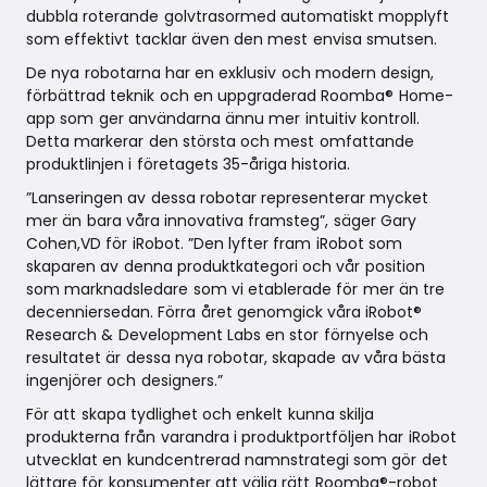
dubbla roterande golvtrasormed automatiskt mopplyft
som effektivt tacklar även den mest envisa smutsen.
De nya robotarna har en exklusiv och modern design,
förbättrad teknik och en uppgraderad Roomba® Home-
app som ger användarna ännu mer intuitiv kontroll.
Detta markerar den största och mest omfattande
produktlinjen i företagets 35-åriga historia.
”Lanseringen av dessa robotar representerar mycket
mer än bara våra innovativa framsteg”, säger Gary
Cohen,VD för iRobot. ”Den lyfter fram iRobot som
skaparen av denna produktkategori och vår position
som marknadsledare som vi etablerade för mer än tre
decenniersedan. Förra året genomgick våra iRobot®
Research & Development Labs en stor förnyelse och
resultatet är dessa nya robotar, skapade av våra bästa
ingenjörer och designers.”
För att skapa tydlighet och enkelt kunna skilja
produkterna från varandra i produktportföljen har iRobot
utvecklat en kundcentrerad namnstrategi som gör det
lättare för konsumenter att välja rätt Roomba®-robot