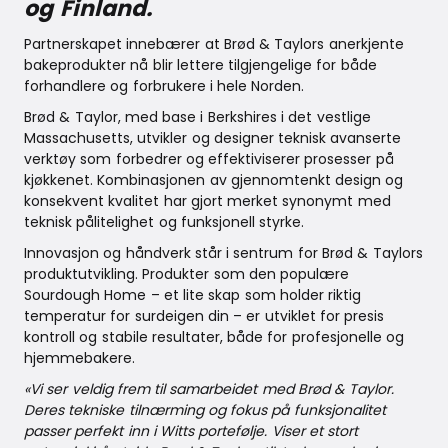
og Finland.
Partnerskapet innebærer at Brød & Taylors anerkjente
bakeprodukter nå blir lettere tilgjengelige for både
forhandlere og forbrukere i hele Norden.
Brød & Taylor, med base i Berkshires i det vestlige
Massachusetts, utvikler og designer teknisk avanserte
verktøy som forbedrer og effektiviserer prosesser på
kjøkkenet. Kombinasjonen av gjennomtenkt design og
konsekvent kvalitet har gjort merket synonymt med
teknisk pålitelighet og funksjonell styrke.
Innovasjon og håndverk står i sentrum for Brød & Taylors
produktutvikling. Produkter som den populære
Sourdough Home – et lite skap som holder riktig
temperatur for surdeigen din – er utviklet for presis
kontroll og stabile resultater, både for profesjonelle og
hjemmebakere.
«Vi ser veldig frem til samarbeidet med Brød & Taylor.
Deres tekniske tilnærming og fokus på funksjonalitet
passer perfekt inn i Witts portefølje. Viser et stort