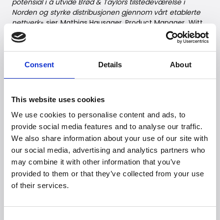
potensial i å utvide Brød & Taylors tilstedeværelse i
Norden og styrke distribusjonen gjennom vårt etablerte
nettverk»,
sier Mathias Hausager, Product Manager, Witt
Denmark A/S.
Samarbeidet bygger også på et felles fokus på kvalitet
og innovasjon – verdier som kjennetegner både Brød &
Consent
Details
About
Taylor og Witt Denmark A/S.
--
This website uses cookies
We use cookies to personalise content and ads, to
For mer informasjon, kontakt:
provide social media features and to analyse our traffic.
We also share information about your use of our site with
Witt Denmark A/S
E-post:
presse@witt.dk
our social media, advertising and analytics partners who
may combine it with other information that you’ve
--
provided to them or that they’ve collected from your use
of their services.
Om Witt
Witt Denmark A/S utvikler og selger innovative produkter
Consent