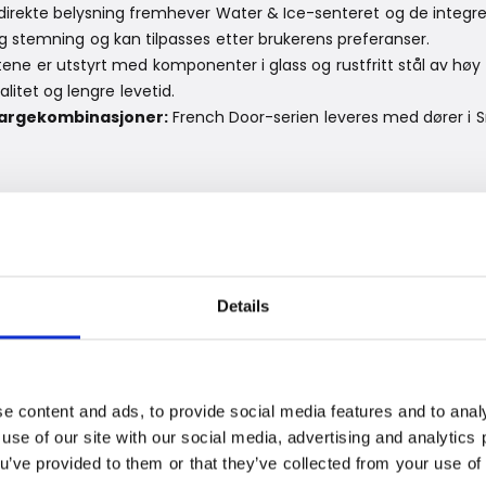
irekte belysning fremhever Water & Ice-senteret og de integre
stemning og kan tilpasses etter brukerens preferanser.
ne er utstyrt med komponenter i glass og rustfritt stål av høy kv
litet og lengre levetid.
 fargekombinasjoner:
French Door-serien leveres med dører i S
sibel oppbevaring som holder mate
jøleteknologier som sørger for at maten holder seg
rukt og grønnsaker holde seg opptil fem ganger lenger
Details
g temperaturer nær 0 °C. BioFresh Professional-
ist som sørger for optimal friskhet. VarioTemp-
 hvordan oppbevaringsplassen kan brukes. Her kan
 −10 °C for frysing, og fra −2 til +5 °C for kjøling.
 ekstra kjølesone til drikkevarer under en fest – og
e content and ads, to provide social media features and to analy
plass til å fryse ned restene. Ingenting trenger å gå til
 use of our site with our social media, advertising and analytic
ou’ve provided to them or that they’ve collected from your use of 