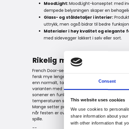
MoodLight:
MoodLight-konseptet med ind
dempede belysningen skaper en behagelig 
Glass- og ståldetaljer i interiør:
Produkte
uttrykk, men også bidrar til bedre funksjona
Materialer i høy kvalitet og elegante
med sidevegger lakkert i sølv eller sort.
Rikelig med plass og flek
French Door-serien er utstyrt med innovative k
fersk mye lenger. Med BioFresh-teknologi kan f
Consent
enn normalt, takket være ideell luftfuktighet o
varianten med HydroBreeze gir i tillegg en fin m
sonener en funkjson som gir høy fleksibilitet i
This website uses cookies
temperaturen stilles inn helt nøyaktig – fra −18 til
Mange setter pris på å kunne bruke sonen som en
We use cookies to personalis
når festen er over, er det fremdeles rikelig med 
share information about your
spille.
with other information that y
--