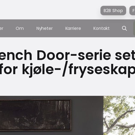
B2B Shop
F
er
Om
Nyheter
Karriere
Kontakt
ench Door-serie se
for kjøle-/fryseska