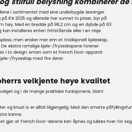
og stilfull belysning kombinerer de 
lene i sortimentet med sine underbygde løsninger.
 på IFA 2025 og allerede har vunnet to priser, byr på
 cm høy. Med en bredde på 96,2 cm og en dybde på 63
kan installeres enten frittstående eller i en nisje.
plass, men ønsker mer enn et tradisjonelt kjøleskap,
e. De ekstra romslige kjøle-/fryseskapene forener
veres i to design: enten som et French Door-apparat
jøle-/fryseskap med fire dører.
bherrs velkjente høye kvalitet
valget og i de mange praktiske funksjonene, blant
iter og knust is er alltid tilgjengelig. Med den smarte påfylli
stor kanne.
 gjør at French Door-dørene kan åpnes og lukkes hver for seg. 