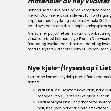
materialer av høy kvalitet 
Liebherr satser ikke bare på de kompakte model
French Door-serien, som ble vist for første gang
imponerende høyde og stor plass – hele 180,5
cm tilbyr modellene rikelig oppbevaringsplass og 
Alle som er på jakt etter maksimal oppbevarings
vil sette pris på Liebherrs nye French Door-seri
friskhet og kvalitet ned til minste detalj og le
med to fryserskuffer eller som et French Door-k
Nye kjøle-/fryseskap i Lie
Kvaliteten kommer tydelig frem både i material
annet:
Water & Ice-senter:
Kaldtvann, klare isb
mengde vann – enten til et glass eller en 
FlexDoorSystem:
Det patenterte systemet
helt, noe som bidrar til energieffektivitet.