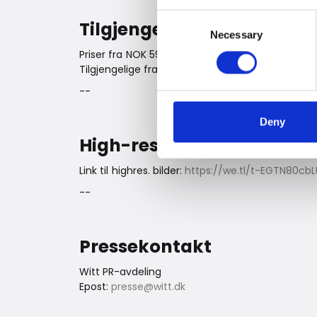
Consent
Tilgjengelighet og pris
Necessary
Selection
Priser fra NOK 59.999.00
Tilgjengelige fra starten av 2026.
--
Deny
High-res bilder
Link til highres. bilder:
https://we.tl/t-EGTN80cbL
--
Pressekontakt
Witt PR-avdeling
Epost:
presse@witt.dk