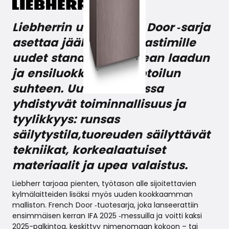
Liebherrin uusi French Door ‑sarja
asettaa jääkaappipakastimille
uudet standardit korkean laadun
ja ensiluokkaisen muotoilun
suhteen. Uutuuslaitteissa
yhdistyvät toiminnallisuus ja
tyylikkyys: runsas
säilytystila,tuoreuden säilyttävät
tekniikat, korkealaatuiset
materiaalit ja upea valaistus.
Liebherr tarjoaa pienten, työtason alle sijoitettavien
kylmälaitteiden lisäksi myös uuden kookkaamman
malliston. French Door ‑tuotesarja, joka lanseerattiin
ensimmäisen kerran IFA 2025 ‑messuilla ja voitti kaksi
2025-palkintoa, keskittyy nimenomaan kokoon – tai