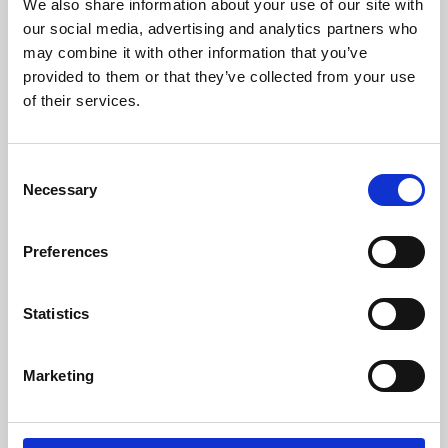
We also share information about your use of our site with
our social media, advertising and analytics partners who
Korkearesoluutioisetkuvat
may combine it with other information that you’ve
Korkearesoluutioiset kuvat:
https://we.tl/t-EGTN80cbLU
provided to them or that they’ve collected from your use
of their services.
--
Consent
Lisätietoja:
Necessary
Selection
Janne Poutiainen
Country Manager, Finland
Preferences
Sähköposti:
jap@witt.fi
Puhelin: 040 5305091
Statistics
Marketing
Liebherr Group
Liebherr Group on perheomisteinen teknologiayritys, joka
tunnetaan laajasta ja monipuolisesta