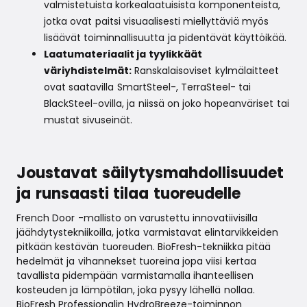
valmistetuista korkealaatuisista komponenteista,
jotka ovat paitsi visuaalisesti miellyttäviä myös
lisäävät toiminnallisuutta ja pidentävät käyttöikää.
Laatumateriaalit ja tyylikkäät
väriyhdistelmät:
Ranskalaisoviset kylmälaitteet
ovat saatavilla SmartSteel-, TerraSteel- tai
BlackSteel-ovilla, ja niissä on joko hopeanväriset tai
mustat sivuseinät.
Joustavat säilytysmahdollisuudet
ja runsaasti tilaa tuoreudelle
French Door -mallisto on varustettu innovatiivisilla
jäähdytystekniikoilla, jotka varmistavat elintarvikkeiden
pitkään kestävän tuoreuden. BioFresh-tekniikka pitää
hedelmät ja vihannekset tuoreina jopa viisi kertaa
tavallista pidempään varmistamalla ihanteellisen
kosteuden ja lämpötilan, joka pysyy lähellä nollaa.
BioFresh Professionalin HydroBreeze-toiminnon