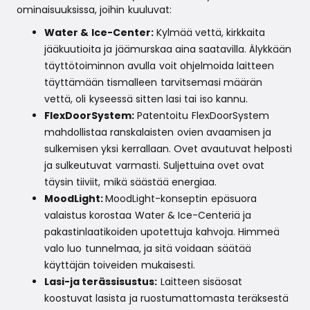
ominaisuuksissa, joihin kuuluvat:
Water & Ice-Center:
Kylmää vettä, kirkkaita
jääkuutioita ja jäämurskaa aina saatavilla. Älykkään
täyttötoiminnon avulla voit ohjelmoida laitteen
täyttämään tismalleen tarvitsemasi määrän
vettä, oli kyseessä sitten lasi tai iso kannu.
FlexDoorSystem:
Patentoitu FlexDoorSystem
mahdollistaa ranskalaisten ovien avaamisen ja
sulkemisen yksi kerrallaan. Ovet avautuvat helposti
ja sulkeutuvat varmasti. Suljettuina ovet ovat
täysin tiiviit, mikä säästää energiaa.
MoodLight:
MoodLight-konseptin epäsuora
valaistus korostaa Water & Ice-Centeriä ja
pakastinlaatikoiden upotettuja kahvoja. Himmeä
valo luo tunnelmaa, ja sitä voidaan säätää
käyttäjän toiveiden mukaisesti.
Lasi-ja terässisustus:
Laitteen sisäosat
koostuvat lasista ja ruostumattomasta teräksestä