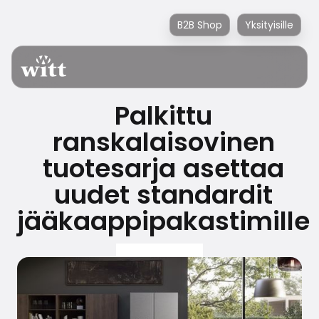
B2B Shop
Yksityisille
Palkittu
ranskalaisovinen
tuotesarja asettaa
uudet standardit
jääkaappipakastimille