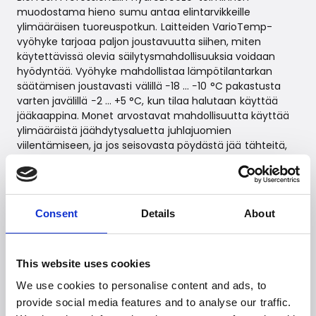
muodostama hieno sumu antaa elintarvikkeille
ylimääräisen tuoreuspotkun. Laitteiden VarioTemp-
vyöhyke tarjoaa paljon joustavuutta siihen, miten
käytettävissä olevia säilytysmahdollisuuksia voidaan
hyödyntää. Vyöhyke mahdollistaa lämpötilantarkan
säätämisen joustavasti välillä −18 ... −10 °C pakastusta
varten javälillä −2 ... +5 °C, kun tilaa halutaan käyttää
jääkaappina. Monet arvostavat mahdollisuutta käyttää
ylimääräistä jäähdytysaluetta juhlajuomien
viilentämiseen, ja jos seisovasta pöydästä jää tähteitä,
kaapissa on runsaasti tilaa niiden pakastamiseen –
mitään ei siis tarvitse heittää pois.
--
Consent
Details
About
Saatavuus ja hinnat
Hinnat alkaen EUR 4.799,00.
This website uses cookies
Saatavilla 2026 alusta.
We use cookies to personalise content and ads, to
--
provide social media features and to analyse our traffic.