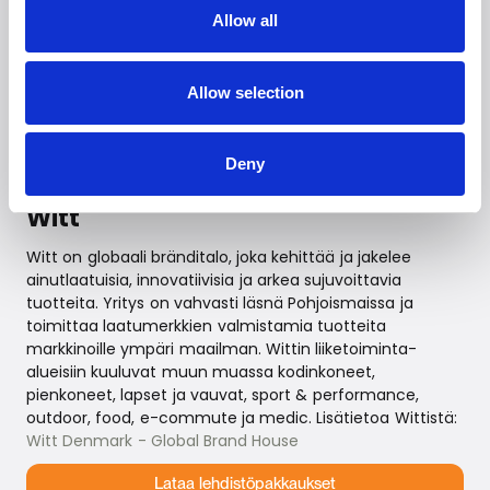
tuotevalikoimastaan. Yritys on yksi maailman
Allow all
suurimmista rakennuskoneiden valmistajista. Lisäksi se
tarjoaa korkealaatuisia ja käyttäjäystävällisiä tuotteita ja
palveluja monille muillekin sektoreille. Tänä päivänä
Allow selection
konserniin kuuluu yli 150 yritystä ympäri maailman.
Lisätietoja Liebherristä:
Liebherr.com
Deny
Witt
Witt on globaali bränditalo, joka kehittää ja jakelee
ainutlaatuisia, innovatiivisia ja arkea sujuvoittavia
tuotteita. Yritys on vahvasti läsnä Pohjoismaissa ja
toimittaa laatumerkkien valmistamia tuotteita
markkinoille ympäri maailman. Wittin liiketoiminta-
alueisiin kuuluvat muun muassa kodinkoneet,
pienkoneet, lapset ja vauvat, sport & performance,
outdoor, food, e-commute ja medic. Lisätietoa Wittistä:
Witt Denmark - Global Brand House
Lataa lehdistöpakkaukset