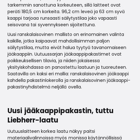
tarkemmin sanottuna korkeuteen, sillä laitteet ovat
peräti 180,5 cm korkeita. 96,2 cm leveä ja 63 cm syvä
kaappi tarjoaa runsaasti säilytystilaa joko vapaasti
seisovana tai syvennykseen sijoitettuna.
Uusi ranskalaisovinen mallisto on erinomainen valinta
kaikille, jotka kaipaavat mahdollisimman paljon
säilytystilaa, mutta eivät halua tyytyä tavanomaiseen
jääkaappiin. Uutuussarjan jääkaappipakastimet ovat
poikkeuksellisen tilavia, ja niiden jokaisessa
yksityiskohdassa on panostettu laatuun ja tuoreuteen.
Saatavilla on kaksi eri mallia: ranskalaisovinen jääkaappi
kahdella pakastinlokerolla ja ranskalaisovinen jääkaappi-
pakastinyhdistelmä neljällä ovella.
Uusi jääkaappipakastin, tuttu
Liebherr-laatu
Uutuuslaitteen korkea laatu näkyy paitsi
materiaalivalinnoissa myös monissa käytännöllisissä