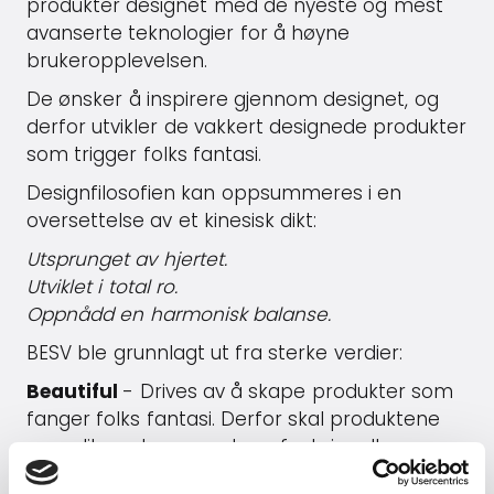
produkter designet med de nyeste og mest
avanserte teknologier for å høyne
brukeropplevelsen.
De ønsker å inspirere gjennom designet, og
derfor utvikler de vakkert designede produkter
som trigger folks fantasi.
Designfilosofien kan oppsummeres i en
oversettelse av et kinesisk dikt:
Utsprunget av hjertet.
Utviklet i total ro.
Oppnådd en harmonisk balanse.
BESV ble grunnlagt ut fra sterke verdier:
Beautiful
- Drives av å skape produkter som
fanger folks fantasi. Derfor skal produktene
være like vakre som de er funksjonelle.
Eco-friendly
- BESV har valgt å utvikle