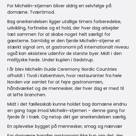
For Michelin-stjernen bliver aldrig en selvfølge på
domæne. Tværtimod.
Bag anerkendelsen ligger utallige timers forberedelse,
udvikling, forfinelse og et hold, der hver dag arbejder
tæt sammen for at skabe noget helt særligt for
gæsterne. Samtidig er den fjerde Michelin-stjerne et
stærkt signal om, at gastronomi på internationalt niveau
også kan eksistere udenfor de største byer. Midt i den
midtjyske hede. Under kuplen i Gødstrup.
I år blev Michelin Guide Ceremony Nordic Countries
afholdt i Tivoli i København, hvor restauranter fra hele
Norden var samlet for at fejre gastronomien,
håndværket og de mennesker, der hver dag er med til
at løfte branchen.
Midt i det fællesskab kunne holdet bag domæne endnu
en gang tage imod Michelin-stjernen - denne gang for
fjerde år i træk. Og netop dét gør anerkendelsen særlig.
En oplevelse bygget på mennesker, smag og nærvær
For domæne handler gastronomi ikke kun om det, der