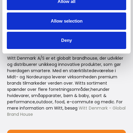
Allow all
--
For yderligere information kontaktes:
Witt PR-afdeling:
E-mail:
presse@witt.dk
Allow selection
--
Deny
Witt Denmark A/S
Witt Denmark A/S er et globalt brandhouse, der udvikler
og distribuerer unikkeog innovative produkter, som gør
hverdagen smartere. Med en stærktilstedeværelse i
Midt- og Nordeuropa leverer virksomheden premium
brands tilmarkeder verden over. Witts sortiment
spænder over flere forretningsområder,herunder
hvidevarer, småapparater, børn & baby, sport &
performance,outdoor, food, e-commute og medic. For
mere information om Witt, besøg
Witt Denmark - Global
Brand House