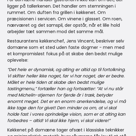
ligger på tallerkenen. Det handler om stemningen i
rummet. Om duften fra grillen i køkkenet. Om
præcisionen i servicen. Om vinene i glasset. Om roen,
nærværet og det samspil, der opstår, når et lille hold
arbejder tæt sammen mod det samme mål.
Restaurantens køkkenchef, Jens Vincent, beskriver selv
domæne som et sted uden faste dogmer - men med
et kompromisløst fokus på at skabe den bedst mulige
oplevelse:
“Det hele er dynamisk, og alting er altid op til fortolkning.
Vi skifter heller ikke noget, før vi har noget, der er bedre.
Målet er hele tiden at skabe den bedst mulige
tastingmenu,” fortæller han og fortsætter: “At vi nu står
med Michelin-stjernen for fjerde år i træk, betyder
enormt meget. Det er en enorm anerkendelse, og vi må
ikke tage den for givet! Den minder os om, at vi skal
holde fast i vores oprindelige vision, som er at alting kan
forbedres – altid! Vi skal ikke hjem, vi skal videre!”
Køkkenet på domæne tager afsæt i klassiske teknikker