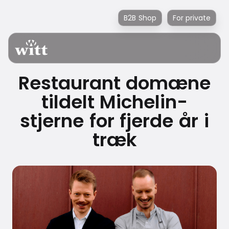
B2B Shop
For private
Restaurant domæne
tildelt Michelin-
stjerne for fjerde år i
træk