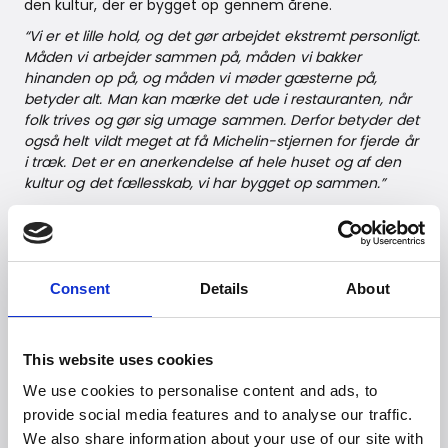
den kultur, der er bygget op gennem årene.
“Vi er et lille hold, og det gør arbejdet ekstremt personligt.
Måden vi arbejder sammen på, måden vi bakker
hinanden op på, og måden vi møder gæsterne på,
betyder alt. Man kan mærke det ude i restauranten, når
folk trives og gør sig umage sammen. Derfor betyder det
også helt vildt meget at få Michelin-stjernen for fjerde år
i træk. Det er en anerkendelse af hele huset og af den
kultur og det fællesskab, vi har bygget op sammen.”
Han understreger samtidig, at den gastronomiske
oplevelse på domæne handler om langt mere end mad
alene.
“Vin, service, stemning og nærvær er lige så vigtig en del
Consent
Details
About
af oplevelsen som det, der ligger på tallerkenen. Vi
arbejder hele tiden på at skabe en helhed, hvor gæsten
mærker ro, overskud og personlighed fra det øjeblik, man
This website uses cookies
træder ind.”
We use cookies to personalise content and ads, to
provide social media features and to analyse our traffic.
Fire år med Michelin-stjerne
We also share information about your use of our site with