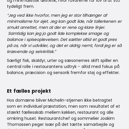
og minimalistisk æstetik, hvor råvarerne får lov til at stå
tydeligt frem.
“Jeg ved ikke hvorfor, men jeg er stor tilhænger af
minimalisme for øjet. Jeg kan godt lide, når tallerkenen er
smukt anrettet, men at der er rene og klare linjer.
Samtidig kan jeg jo godt lide komplekse smage og
balance i spiseoplevelsen. Det sætter altid et godt pres
på os, når vi udvikler, og det er aldrig nemt, fordi jeg er så
krævende og selvkritisk.”
Særligt fisk, skaldyr, urter og sæsonernes skift spiller en
central rolle i restaurantens udtryk - altid med fokus på
balance, præcision og sensorik fremfor støj og effekter.
Et fælles projekt
Hos domæne bliver Michelin-stjernen ikke betragtet
som en individuel præstation, men som resultatet af et
stærkt fællesskab mellem køkken, restaurant og alle
omkring huset. Restaurantchef og sommelier Joakim
Thomassen peger især på det tætte samarbejde og