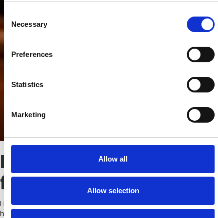
Consent
Necessary
Selection
Preferences
Statistics
Marketing
Registrera dig och få
Allow all
förlängd garanti.
Allow selection
I mer än 70 år har Liebherr varit känt för kylskåp och frysar av
hög kvalitet, och kvaliteten utgör grunden för kundernas