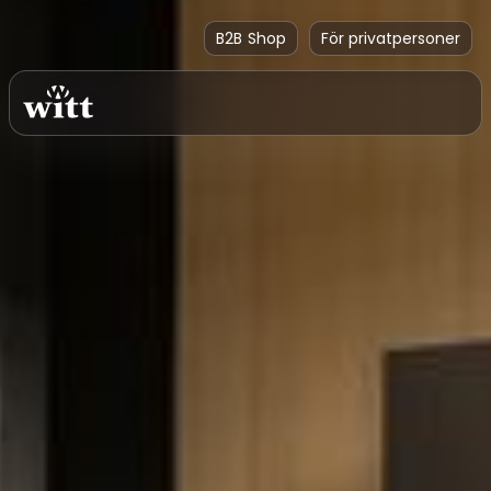
B2B Shop
För privatpersoner