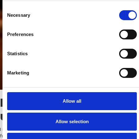
Consent
Necessary
Selection
Preferences
Statistics
Marketing
Registrer, og få en
Allow all
udvidet garanti.
Allow selection
I mere end 70 år har Liebherr været kendt for køleskabe og
frysere af høj kvalitet, og kvaliteten danner grundlaget for