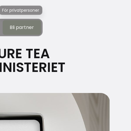
För privatpersoner
Bli partner
Bli partner
URE TEA
NISTERIET