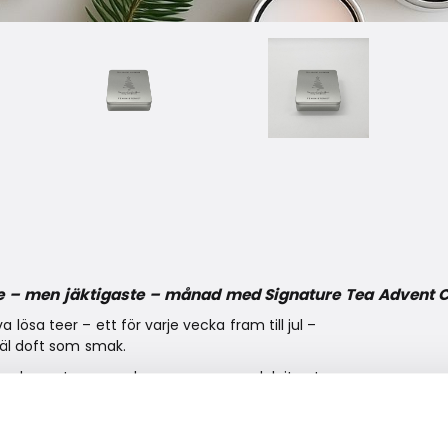
te – men jäktigaste – månad med Signature Tea Advent 
 lösa teer – ett för varje vecka fram till jul –
väl doft som smak.
dens lugna tempo och varma nyanser: lakritsrot, som
till; och apelsinskal, som förknippas med julen.
– som skapade för rofyllda stunder och varma koppar i