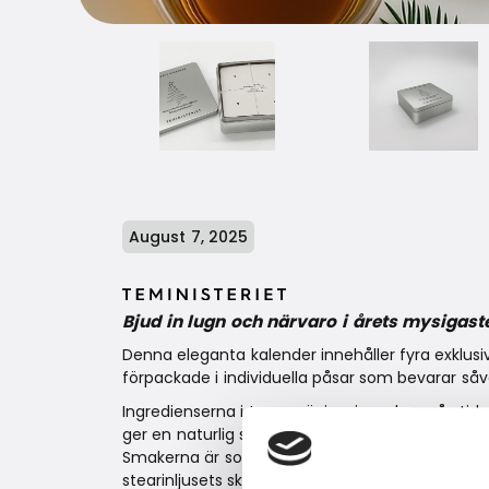
August 7, 2025
Bjud in lugn och närvaro i årets mysigas
Denna eleganta kalender innehåller fyra exklusiva
förpackade i individuella påsar som bevarar så
Ingredienserna i teerna är inspirerade av årsti
ger en naturlig sötma; kanel, som hör december 
Smakerna är sofistikerade, fylliga och utsökta 
stearinljusets sken.