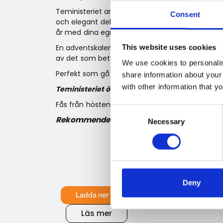
Teministeriet arbetar noggrant med varje detalj
Consent
och elegant dekorerad med en enkel julbild – ett
år med dina egna favoritteer eller kanske en god
En adventskalender som låter dig njuta av dece
This website uses cookies
av det som betyder något.
We use cookies to personalis
Perfekt som gå bort-present, adventsgåva – ell
share information about your
with other information that y
Teministeriet önskar alla en underbar decem
Fås från hösten 2025 hos utvalda återförsäljar
Consent
Rekommenderat försäljningspris SEK: 279
Necessary
Selection
Deny
Ladda ner pressmaterial
Läs mer