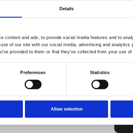
 – och teburken är inget undantag. Matt, minimalistisk
Details
 litet stycke nordisk designmagi. Fyll den igen år efter
 julkonfekt.
mber i slowmotion – med te i koppen och tid att njuta
e content and ads, to provide social media features and to analy
er en omtänksam paus till dig själv?
 use of our site with our social media, advertising and analytic
ou’ve provided to them or that they’ve collected from your use of 
ber.
e och på
https://www.witt.dk/sv
,-
Preferences
Statistics
Allow selection