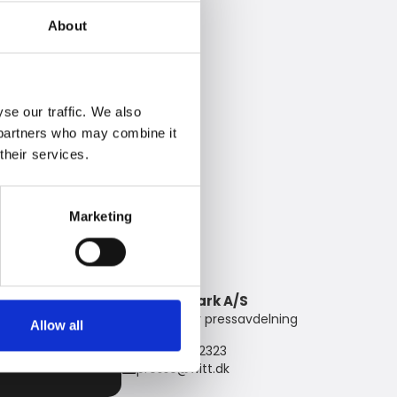
About
se our traffic. We also
s partners who may combine it
their services.
Marketing
Witt Denmark A/S
Kontakta vår pressavdelning
Allow all
+45 7025 2323
presse@witt.dk