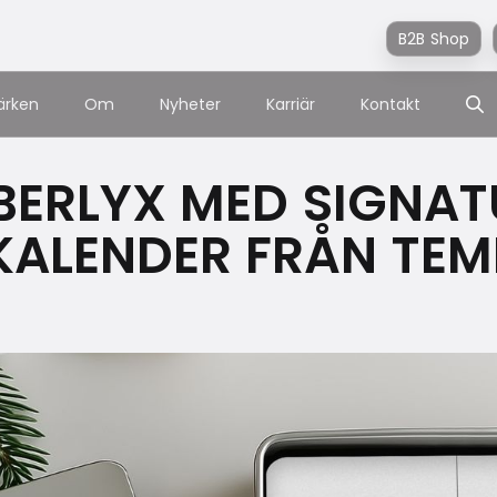
B2B Shop
ärken
Om
Nyheter
Karriär
Kontakt
ERLYX MED SIGNAT
ALENDER FRÅN TEMI