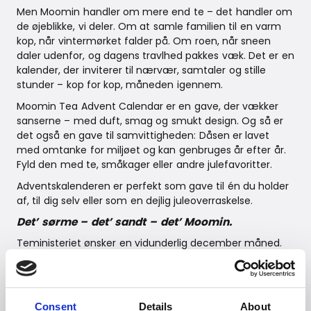
Men Moomin handler om mere end te – det handler om
de øjeblikke, vi deler. Om at samle familien til en varm
kop, når vintermørket falder på. Om roen, når sneen
daler udenfor, og dagens travlhed pakkes væk. Det er en
kalender, der inviterer til nærvær, samtaler og stille
stunder – kop for kop, måneden igennem.
Moomin Tea Advent Calendar er en gave, der vækker
sanserne – med duft, smag og smukt design. Og så er
det også en gave til samvittigheden: Dåsen er lavet
med omtanke for miljøet og kan genbruges år efter år.
Fyld den med te, småkager eller andre julefavoritter.
Adventskalenderen er perfekt som gave til én du holder
af, til dig selv eller som en dejlig juleoverraskelse.
Det’ sørme – det’ sandt – det’ Moomin.
Teministeriet ønsker en vidunderlig december måned.
Tilgængelig fra efteråret 2025 hos udvalgte forhandlere
og på
https://www.witt.dk/da
Vejledende udsalgspris DKK: 229,-
Consent
Details
About