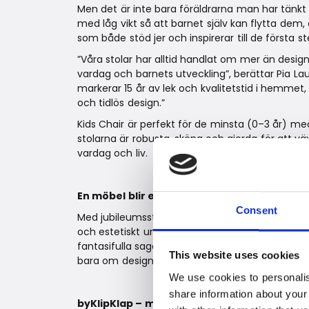
Men det är inte bara föräldrarna man har tänkt 
med låg vikt så att barnet själv kan flytta dem, 
som både stöd jer och inspirerar till de första 
”Våra stolar har alltid handlat om mer än design
vardag och barnets utveckling”, berättar Pia La
markerar 15 år av lek och kvalitetstid i hemmet
och tidlös design.”
Kids Chair är perfekt för de minsta (0–3 år) me
stolarna är robusta, sköna och gjorda för att vä
vardag och liv.
En möbel blir en saga
Consent
Med jubileumsstolarna presenterar by KlipKlap 
och estetiskt universum där varje möbel spelar e
fantasifulla sagor. En stol kan bli en tron, ett skep
This website uses cookies
bara om design. Det handlar om upplevelser.
We use cookies to personalis
share information about your
byKlipKlap – möbler för minnen man aldri