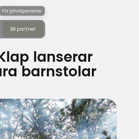
För privatpersoner
Bli partner
Bli partner
pKlap lanserar
ra barnstolar