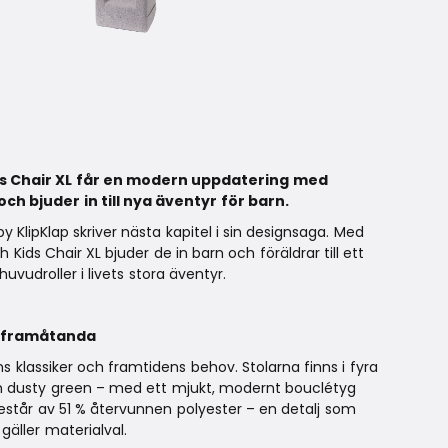
ds Chair XL får en modern uppdatering med
ch bjuder in till nya äventyr för barn.
y KlipKlap skriver nästa kapitel i sin designsaga. Med
 Kids Chair XL bjuder de in barn och föräldrar till ett
udroller i livets stora äventyr.
h framåtanda
 klassiker och framtidens behov. Stolarna finns i fyra
ch dusty green – med ett mjukt, modernt bouclétyg
estår av 51 % återvunnen polyester – en detalj som
gäller materialval.