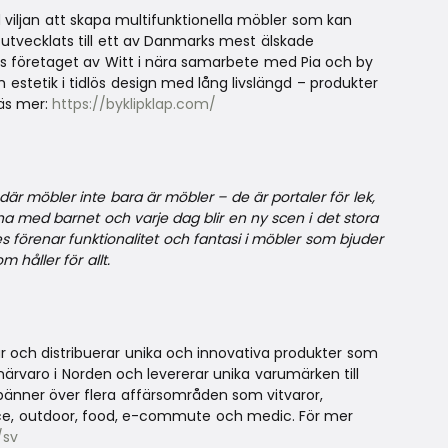
 viljan att skapa multifunktionella möbler som kan
tvecklats till ett av Danmarks mest älskade
ivs företaget av Witt i nära samarbete med Pia och by
h estetik i tidlös design med lång livslängd – produkter
Läs mer:
https://byklipklap.com/
där möbler inte bara är möbler – de är portaler för lek,
 med barnet och varje dag blir en ny scen i det stora
s förenar funktionalitet och fantasi i möbler som bjuder
 håller för allt.
r och distribuerar unika och innovativa produkter som
ärvaro i Norden och levererar unika varumärken till
pänner över flera affärsområden som vitvaror,
ce, outdoor, food, e-commute och medic. För mer
/sv