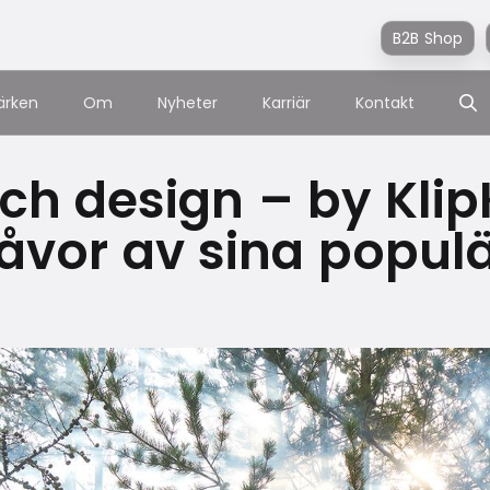
B2B Shop
ärken
Om
Nyheter
Karriär
Kontakt
och design – by Kli
åvor av sina populä