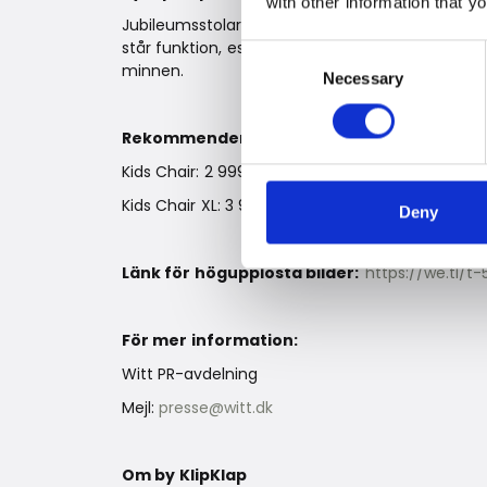
with other information that y
Jubileumsstolarna lanseras den 1 maj 2025 – exak
står funktion, estetik och kvalitet i fokus. Möble
Consent
minnen.
Necessary
Selection
Rekommenderade försäljningspriser
Kids Chair: 2 999,-
Kids Chair XL: 3 999,-
Deny
Länk för högupplösta bilder:
https://we.tl/
För mer information:
Witt PR-avdelning
Mejl:
presse@witt.dk
Om by KlipKlap