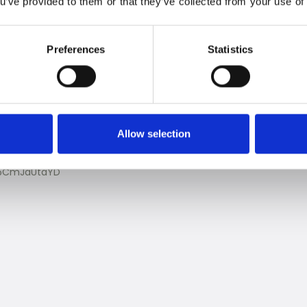
ou’ve provided to them or that they’ve collected from your use of 
t 15 år efter att by KlipKlap grundades. Och som alltid
rna är skapade för att hålla – både i design och i
Preferences
Statistics
Allow selection
t-5CmJaUtaYD