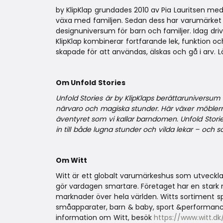
by KlipKlap grundades 2010 av Pia Lauritsen med
växa med familjen. Sedan dess har varumärket u
designuniversum för barn och familjer. Idag dr
KlipKlap kombinerar fortfarande lek, funktion oc
skapade för att användas, älskas och gå i arv. 
Om Unfold Stories
Unfold Stories är by KlipKlaps berättaruniversum 
närvaro och magiska stunder. Här växer möblerna
äventyret som vi kallar barndomen. Unfold Storie
in till både lugna stunder och vilda lekar – och som
Om Witt
Witt är ett globalt varumärkeshus som utveckla
gör vardagen smartare. Företaget har en stark n
marknader över hela världen. Witts sortiment s
småapparater, barn & baby, sport &performan
information om Witt, besök
https://www.witt.dk