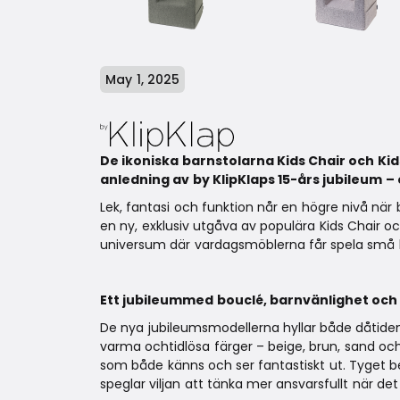
May 1, 2025
De ikoniska barnstolarna Kids Chair och Ki
anledning av by KlipKlaps 15-års jubileum – o
Lek, fantasi och funktion når en högre nivå när b
en ny, exklusiv utgåva av populära Kids Chair och
universum där vardagsmöblerna får spela små huv
Ett jubileummed bouclé, barnvänlighet oc
De nya jubileumsmodellerna hyllar både dåtidens
varma ochtidlösa färger – beige, brun, sand o
som både känns och ser fantastiskt ut. Tyget b
speglar viljan att tänka mer ansvarsfullt när det 