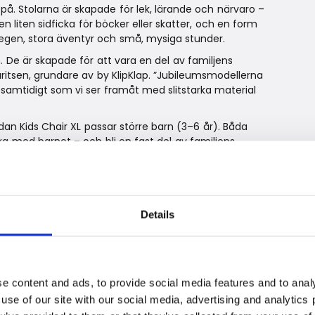
på. Stolarna är skapade för lek, lärande och närvaro –
en liten sidficka för böcker eller skatter, och en form
stegen, stora äventyr och små, mysiga stunder.
. De är skapade för att vara en del av familjens
uritsen, grundare av by KlipKlap. ”Jubileumsmodellerna
, samtidigt som vi ser framåt med slitstarka material
dan Kids Chair XL passar större barn (3–6 år). Båda
xa med barnet – och bli en fast del av familjens
Details
också sitt nya universum,
Unfold Stories
. Ett lekande
n roll i barnets utveckling – och utgör en scen för
p eller ett slott. För i
Unfold Stories
handlar det inte
e content and ads, to provide social media features and to analy
 use of our site with our social media, advertising and analytic
g glömmer