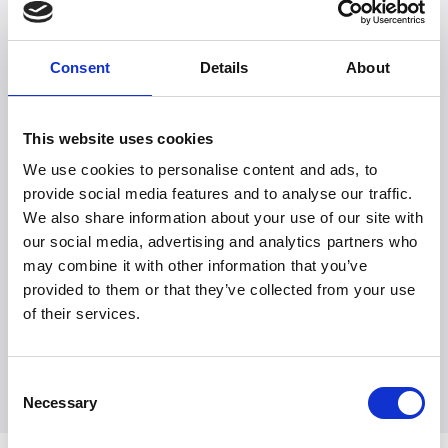
Read more
Consent
Details
About
This website uses cookies
We use cookies to personalise content and ads, to
provide social media features and to analyse our traffic.
We also share information about your use of our site with
our social media, advertising and analytics partners who
Witt Denmark A/S
may combine it with other information that you’ve
Contact our press department
provided to them or that they’ve collected from your use
+45 7025 2323
of their services.
presse@witt.dk
Consent
Necessary
Selection