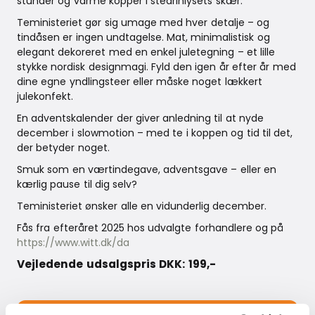
stunder og varme kopper i stearinlysets skær.
Teministeriet gør sig umage med hver detalje – og
tindåsen er ingen undtagelse. Mat, minimalistisk og
elegant dekoreret med en enkel juletegning – et lille
stykke nordisk designmagi. Fyld den igen år efter år med
dine egne yndlingsteer eller måske noget lækkert
julekonfekt.
En adventskalender der giver anledning til at nyde
december i slowmotion – med te i koppen og tid til det,
der betyder noget.
Smuk som en værtindegave, adventsgave – eller en
kærlig pause til dig selv?
Teministeriet ønsker alle en vidunderlig december.
Fås fra efteråret 2025 hos udvalgte forhandlere og på
https://www.witt.dk/da
Vejledende udsalgspris DKK:
199,-
Download press package