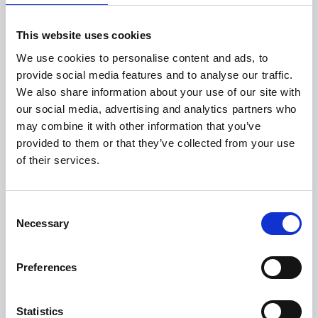
ensimmäinenkin.
Uunissa yhdistyvät vankka rakenne, 4,3 tuuman TFT-
This website uses cookies
kosketusnäyttö, älykäs muotoilu ja kompakti koko, ja se
We use cookies to personalise content and ads, to
sopii käytettäväksi säässä kuin säässä. Se vie
provide social media features and to analyse our traffic.
minimaalisesti tilaa, mutta tarjoaa maksimaalisen
We also share information about your use of our site with
suorituskyvyn.
our social media, advertising and analytics partners who
may combine it with other information that you’ve
provided to them or that they’ve collected from your use
Niille, jotka haluavat ottaa
of their services.
seuraavan askeleen
Jos sinulla on jo pizzauuni, ETNA Rotante Control 13" on
Consent
enemmän kuin pelkkä päivitys. Se tarkoittaa askelta
Necessary
eteenpäin: enemmän hallintaa, enemmän
Selection
monipuolisuutta, enemmän hifistelyä.
Uutuusuunin edut eivät rajoitu vain lämpötilaan, vaan se
Preferences
avaa käyttäjälleen kokonaisen mahdollisuuksien
maailman.
Statistics