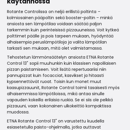
käytännössä
Rotante Controlissa on neljä erillistä poltinta –
kolmiosainen pääpoltin sekä booster-poltin – minkä
ansiosta sen lämpötilaa voidaan säätää paljon
tarkemmin kuin perinteisissä pizzauuneissa. Voit kytkeä
polttimet päälle ja pois tarpeen mukaan, hyödyntää
alhaisempia peruslämpötiloja ja valita lämpötilan
tarkasti sen mukaan, mitä olet valmistamassa.
Tehostetun lämmönsäätelyn ansiosta ETNA Rotante
Control 13" sopii muuhunkin kuin klassisen napolilaisen
pizzan paistamiseen. Voit lisätä repertuaariisi niin
pannupizzat kuin focacciat, kasvikset ja hitaasti
kypsennettävät ruoat. Toisin kun monet muut
kaasupizzauunit, Rotante Control toimii tasaisesti myös
alhaisemmissa lämpötiloissa, mikä antaa sinulle
vapauden kokeilla erilaisia ruokia. Se ei siis ole pelkkä
pizzauuni, vaan kokonainen ulkokeittiö kompaktissa
muodossa.
ETNA Rotante Control 13" on varustettu kuudella
esiasetetulla paisto-ohjelmalla, jotka auttavat