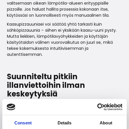
valitsemaan oikean lämpötila-alueen erityyppisille
pizzoille. Jos haluat hallita prosessia kokonaan itse,
käytössäsi on luonnollisesti myös manuaalinen tila.
Kaasupizzauuniaei voi säätää yhtä tarkasti kuin
sähköpizzauunia – siihen ei yksikään kaasu-uuni pysty.
Mutta liekkien, lämpötilavyöhykkeiden ja käyttäjän
käsityötaidon välinen vuorovaikutus on juuri se, mikä
tekee kokemuksesta intuitiivisemman ja
autenttisemman.
Suunniteltu pitkiin
illanviettoihin ilman
keskeytyksiä
ETNA Rotante Control 13” on täydellinen valinta pitkiin
ruoanlaittosessioihin. Parannettu akkujärjestelmä
varmistaa, että näyttö ja ohjaus toimivat
moitteettomasti, vaikka ilta venähtäisi. Pizza numero 8
Consent
Details
About
valmistuu siis yhtä nopeasti ja näppärästi kuin