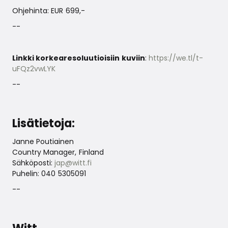
Ohjehinta: EUR 699,-
--
Linkki korkearesoluutioisiin kuviin
:
https://we.tl/t-
uFQz2vwLYK
--
Lisätietoja:
Janne Poutiainen
Country Manager, Finland
Sähköposti:
jap@witt.fi
Puhelin: 040 5305091
--