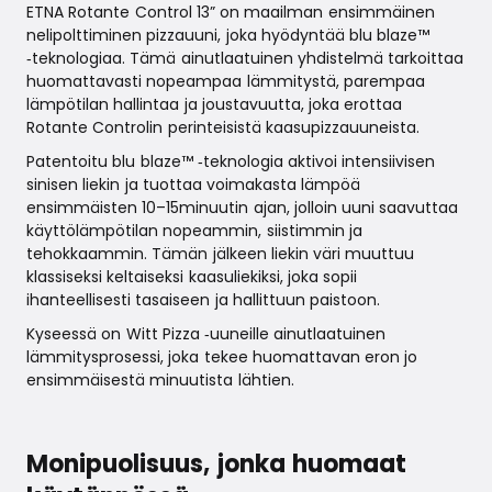
ETNA Rotante Control 13” on maailman ensimmäinen
nelipolttiminen pizzauuni, joka hyödyntää blu blaze™
‑teknologiaa. Tämä ainutlaatuinen yhdistelmä tarkoittaa
huomattavasti nopeampaa lämmitystä, parempaa
lämpötilan hallintaa ja joustavuutta, joka erottaa
Rotante Controlin perinteisistä kaasupizzauuneista.
Patentoitu blu blaze™ ‑teknologia aktivoi intensiivisen
sinisen liekin ja tuottaa voimakasta lämpöä
ensimmäisten 10–15minuutin ajan, jolloin uuni saavuttaa
käyttölämpötilan nopeammin, siistimmin ja
tehokkaammin. Tämän jälkeen liekin väri muuttuu
klassiseksi keltaiseksi kaasuliekiksi, joka sopii
ihanteellisesti tasaiseen ja hallittuun paistoon.
Kyseessä on Witt Pizza ‑uuneille ainutlaatuinen
lämmitysprosessi, joka tekee huomattavan eron jo
ensimmäisestä minuutista lähtien.
Monipuolisuus, jonka huomaat