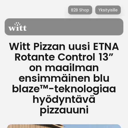
B2B Shop
Yksityisille
Witt Pizzan uusi ETNA
Rotante Control 13”
on maailman
ensimmäinen blu
blaze™-teknologiaa
hyödyntävä
pizzauuni