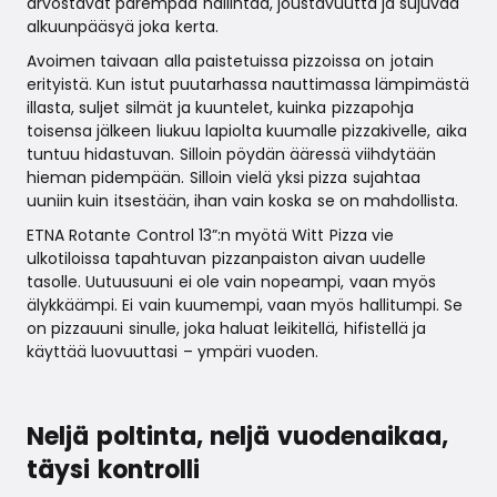
arvostavat parempaa hallintaa, joustavuutta ja sujuvaa
alkuunpääsyä joka kerta.
Avoimen taivaan alla paistetuissa pizzoissa on jotain
erityistä. Kun istut puutarhassa nauttimassa lämpimästä
illasta, suljet silmät ja kuuntelet, kuinka pizzapohja
toisensa jälkeen liukuu lapiolta kuumalle pizzakivelle, aika
tuntuu hidastuvan. Silloin pöydän ääressä viihdytään
hieman pidempään. Silloin vielä yksi pizza sujahtaa
uuniin kuin itsestään, ihan vain koska se on mahdollista.
ETNA Rotante Control 13”:n myötä Witt Pizza vie
ulkotiloissa tapahtuvan pizzanpaiston aivan uudelle
tasolle. Uutuusuuni ei ole vain nopeampi, vaan myös
älykkäämpi. Ei vain kuumempi, vaan myös hallitumpi. Se
on pizzauuni sinulle, joka haluat leikitellä, hifistellä ja
käyttää luovuuttasi – ympäri vuoden.
Neljä poltinta, neljä vuodenaikaa,
täysi kontrolli