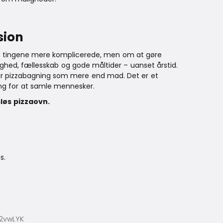
sion
øre tingene mere komplicerede, men om at gøre
ighed, fællesskab og gode måltider – uanset årstid.
 ser pizzabagning som mere end mad. Det er et
ing for at samle mennesker.
løs pizzaovn.
s.
z2vwLYK