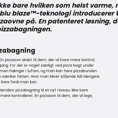
Ikke bare hvilken som helst varme,
 blu blaze™-teknologi introducerer 
aovne på. En patenteret løsning, de
 pizzabagningen.
zzabagning
n pizzaovn skabt til dem, der vil have mere kontrol,
gang. For der er noget særligt ved pizza bagt under
armen hænger i luften, og man kan høre pizzabunden
 sænker farten. Hvor man bliver stående lidt længere
 bare fordi man kan.
endørs pizzabagning til et nyt niveau. Ikke bare
ere kontrolleret. En pizzaovn til dem, der vil lege,