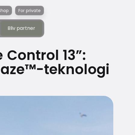
Shop
For private
Bliv partner
Bliv partner
 Control 13”:
laze™-teknologi