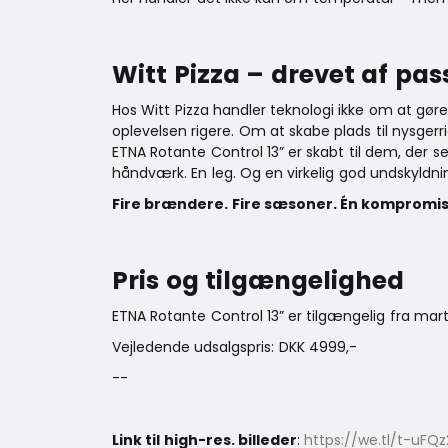
Witt Pizza – drevet af pas
Hos Witt Pizza handler teknologi ikke om at g
oplevelsen rigere. Om at skabe plads til nysgerr
ETNA Rotante Control 13” er skabt til dem, der
håndværk. En leg. Og en virkelig god undskyldn
Fire brændere. Fire sæsoner. Én kompromis
Pris og tilgængelighed
ETNA Rotante Control 13” er tilgængelig fra mart
Vejledende udsalgspris: DKK 4999,-
--
Link til high-res. billeder
:
https://we.tl/t-uFQ