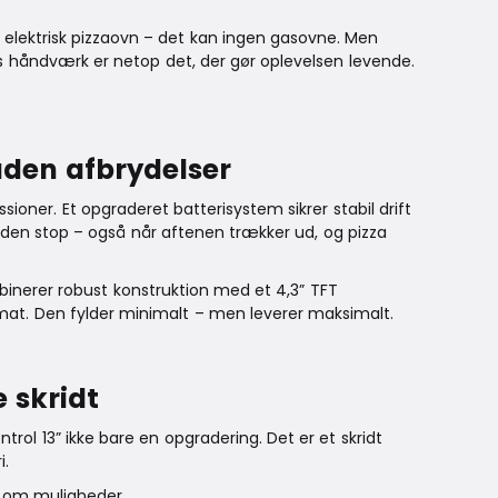
n elektrisk pizzaovn – det kan ingen gasovne. Men
 håndværk er netop det, der gør oplevelsen levende.
 uden afbrydelser
ssioner. Et opgraderet batterisystem sikrer stabil drift
uden stop – også når aftenen trækker ud, og pizza
mbinerer robust konstruktion med et 4,3” TFT
rmat. Den fylder minimalt – men leverer maksimalt.
e skridt
trol 13” ikke bare en opgradering. Det er et skridt
i.
 om muligheder.