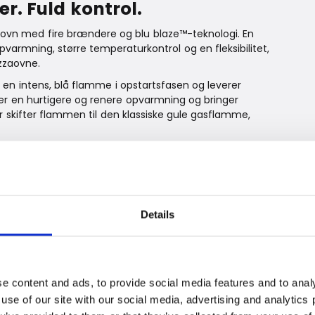
r. Fuld kontrol.
zaovn med fire brændere og blu blaze™-teknologi. En
varmning, større temperaturkontrol og en fleksibilitet,
izzaovne.
 en intens, blå flamme i opstartsfasen og leverer
krer en hurtigere og renere opvarmning og bringer
r skifter flammen til den klassiske gule gasflamme,
 Witt Pizzaovne – og som gør en mærkbar forskel fra
raksis
Details
hovedbrænder kombineret med en booster – kan varmen
e pizzaovne. Du kan tænde og slukke for brændere efter
 justere varmen præcist efter det, du laver.
e content and ads, to provide social media features and to analy
t mere end klassisk napolitansk pizza. Deep-pan,
 use of our site with our social media, advertising and analytic
ooking bliver en naturlig del af repertoiret. Ovnen kan