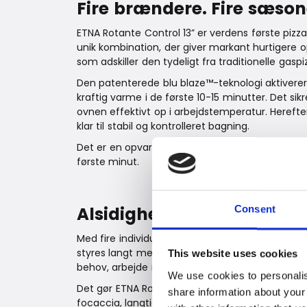
Fire brændere. Fire sæsone
ETNA Rotante Control 13” er verdens første piz
unik kombination, der giver markant hurtigere op
som adskiller den tydeligt fra traditionelle gasp
Den patenterede blu blaze™-teknologi aktiverer
kraftig varme i de første 10-15 minutter. Det si
ovnen effektivt op i arbejdstemperatur. Herefte
klar til stabil og kontrolleret bagning.
Det er en opvarmningsproces, som kun findes i
første minut.
Alsidighed, du mærker i p
Consent
Med fire individuelle brændere – en tredelt 
styres langt mere nuanceret end i traditionell
This website uses cookies
behov, arbejde med lavere grundtemperaturer og
We use cookies to personalis
Det gør ETNA Rotante Control 13” ideel til mege
share information about your
focaccia, langtidsstegning, grøntsager og slow-c