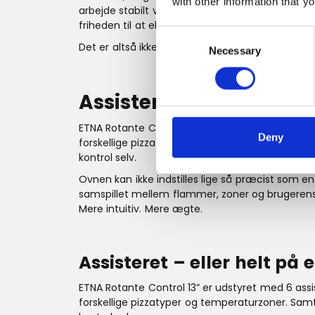
with other information that y
arbejde stabilt ved lavere temperaturer – nog
friheden til at eksperimentere.
Consent
Det er altså ikke bare en pizzaovn. Det er et u
Necessary
Selection
Assisteret – eller helt
ETNA Rotante Control 13” er udstyret med 6 as
Deny
forskellige pizzatyper og temperaturzoner. Sam
kontrol selv.
Ovnen kan ikke indstilles lige så præcist som e
samspillet mellem flammer, zoner og brugerens
Mere intuitiv. Mere ægte.
Assisteret – eller helt på
ETNA Rotante Control 13” er udstyret med 6 as
forskellige pizzatyper og temperaturzoner. Sam