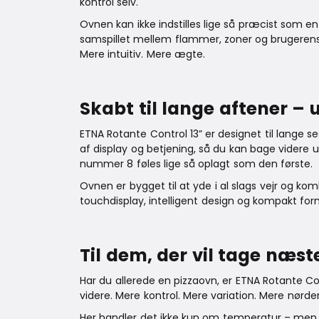
kontrol selv.
Ovnen kan ikke indstilles lige så præcist som e
samspillet mellem flammer, zoner og brugerens
Mere intuitiv. Mere ægte.
Skabt til lange aftener –
ETNA Rotante Control 13” er designet til lange se
af display og betjening, så du kan bage videre 
nummer 8 føles lige så oplagt som den første.
Ovnen er bygget til at yde i al slags vejr og ko
touchdisplay, intelligent design og kompakt fo
Til dem, der vil tage næst
Har du allerede en pizzaovn, er ETNA Rotante Con
videre. Mere kontrol. Mere variation. Mere nørder
Her handler det ikke kun om temperatur – men