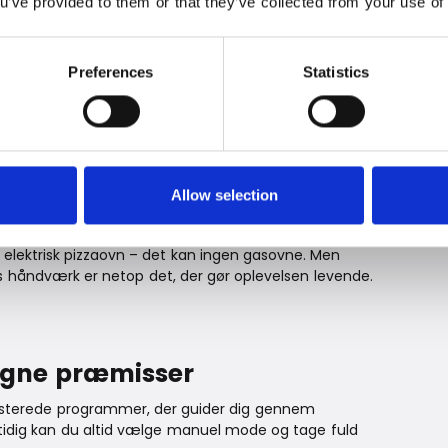
ou’ve provided to them or that they’ve collected from your use of 
et mange gaspizzaovne har svært ved – og giver dig
dendørskøkken i kompakt format.
Preferences
Statistics
 på egne præmisser
sisterede programmer, der guider dig gennem
Allow selection
tidig kan du altid vælge manuel mode og tage fuld
n elektrisk pizzaovn – det kan ingen gasovne. Men
 håndværk er netop det, der gør oplevelsen levende.
 egne præmisser
sisterede programmer, der guider dig gennem
tidig kan du altid vælge manuel mode og tage fuld