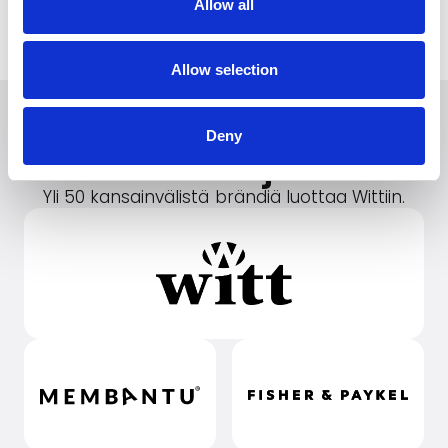
Allow all
Lue lisää
Allow selection
Etsitkö lisää
Deny
brändejä?
Yli 50 kansainvälistä brändiä luottaa Wittiin.