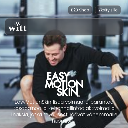
B2B Shop
Yksityisille
EasyMotionSkin lisää voimaa ja parantaa
tasapainoa ja kehonhallintaa aktivoimalla
lihaksia, jotka tavallisesti jäävät vähemmälle
huomiolle.