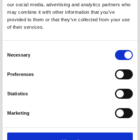
Liittyvät uutiset
our social media, advertising and analytics partners who
may combine it with other information that you’ve
provided to them or that they’ve collected from your use
of their services.
Consent
Necessary
Selection
Preferences
Statistics
October 29, 2025
Witt Denmark A/S tuo
EasyMotionSkinin Pohjoismaihin – uusi
Marketing
aikakausi EMS-harjoittelulle
Witt Denmark A/S tuo EasyMotionSkinin
Pohjoismaihin – uusi aikakausi EMS-
harjoittelulle