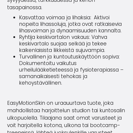
syvyydessä, tarkkuudessa ja kehon
tasapainossa.
Kasvattaa voimaa ja lihaksia:
Aktivoi
nopeita lihassoluja, jotka ovat ratkaisevia
lihasvoiman ja dynaamisuuden kannalta.
Ryhtija keskivartalon vakaus: Vahva
keskivartalo suojaa selkää ja tekee
kaikenlaisista liikkeistä sujuvampia.
Turvallinen ja kuntoutuskäyttöön sopiva:
Dokumentoitu vaikutus
urheilulääketieteessä ja fysioterapiassa –
samanaikaisesti tehokas ja
kehoystävällinen.
EasyMotionSkin on uraauurtava tuote, joka
mahdollistaa harjoittelun studion tai kuntosalin
ulkopuolella. Tilaajana saat omat varusteet ja
voit harjoitella kotona, ulkona tai bootcamp-
treeneissä, lähteä juoksulenkille varusteet