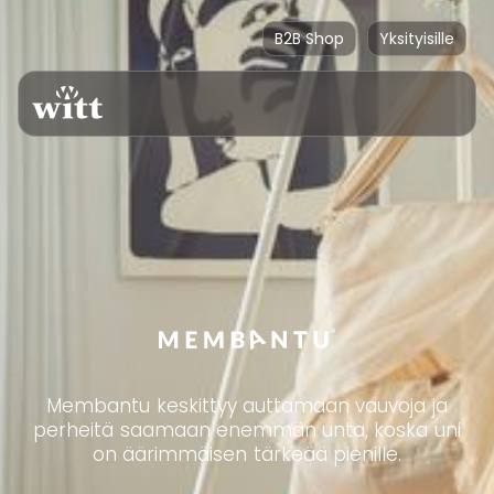
B2B Shop
Yksityisille
Membantu keskittyy auttamaan vauvoja ja
perheitä saamaan enemmän unta, koska uni
on äärimmäisen tärkeää pienille.