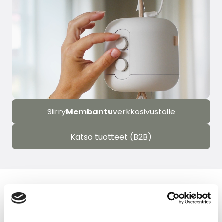
Siirry
Membantu
verkkosivustolle
Katso tuotteet (B2B)
Liittyvät uutiset