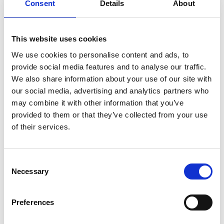
Consent
Details
About
This website uses cookies
We use cookies to personalise content and ads, to
provide social media features and to analyse our traffic.
We also share information about your use of our site with
our social media, advertising and analytics partners who
may combine it with other information that you’ve
provided to them or that they’ve collected from your use
April 2, 2025
of their services.
More Comfort, Less Noise – LeeLo02
Ensures Better Sleep for Babies
More Comfort, Less Noise – LeeLo02
Consent
Ensures Better Sleep for Babies
Necessary
Selection
Lue lisää
Preferences