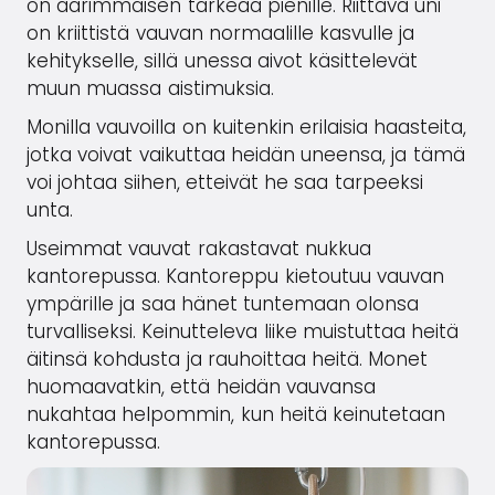
on äärimmäisen tärkeää pienille. Riittävä uni
on kriittistä vauvan normaalille kasvulle ja
kehitykselle, sillä unessa aivot käsittelevät
muun muassa aistimuksia.
Monilla vauvoilla on kuitenkin erilaisia haasteita,
jotka voivat vaikuttaa heidän uneensa, ja tämä
voi johtaa siihen, etteivät he saa tarpeeksi
unta.
Useimmat vauvat rakastavat nukkua
kantorepussa. Kantoreppu kietoutuu vauvan
ympärille ja saa hänet tuntemaan olonsa
turvalliseksi. Keinutteleva liike muistuttaa heitä
äitinsä kohdusta ja rauhoittaa heitä. Monet
huomaavatkin, että heidän vauvansa
nukahtaa helpommin, kun heitä keinutetaan
kantorepussa.