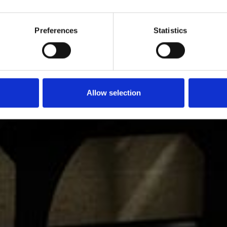
TRX on maailman johtava korkealaatuisten toiminnalliste
ulutustuotteiden tuotemerkki, ja se tarjoaa ja kehittää m
ohjelmointia ja koulutusta.
Preferences
Statistics
Allow selection