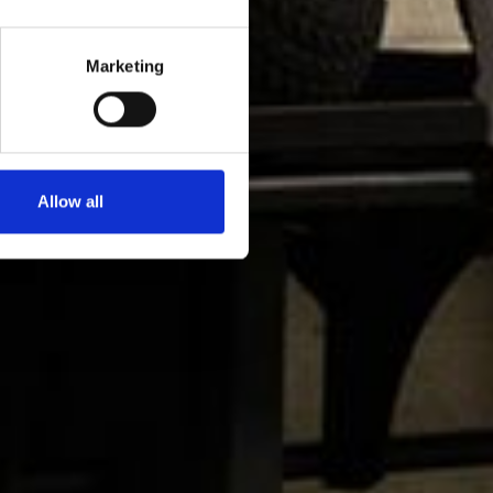
n
yös
Marketing
Allow all