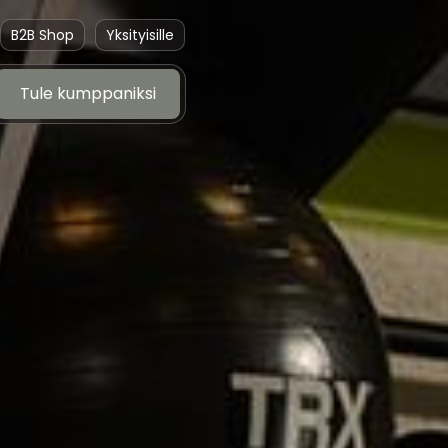
B2B Shop
Yksityisille
Tule kumppaniksi
Tule kumppaniksi