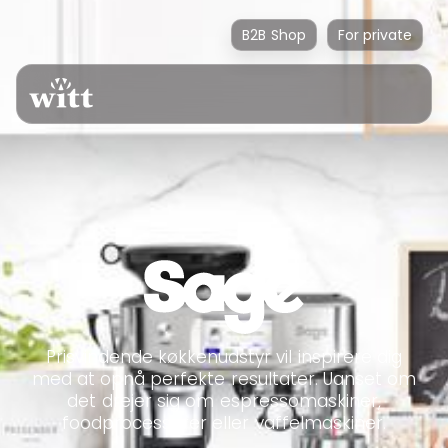
B2B Shop
For private
Prisvindende køkkenudstyr vil inspirere dig
med at opnå perfekte resultater. Uanset om
det drejer sig om espressomaskiner,
foodprocessorer eller vaffelmaskiner.