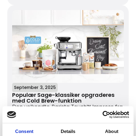
September 3, 2025
Populær Sage-klassiker opgraderes
med Cold Brew-funktion
Den velkendte Barista Touch™ Impress fra
Sage er opgraderet med ny software og
Cold Extraction Technology™
Læs mere
Consent
Details
About