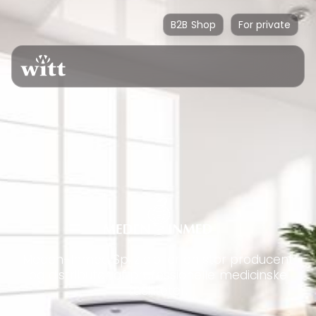
B2B Shop
For private
Meden-Inmed Sp. z o.o. er en stor producent
og distributør af professionelle medicinske
faciliteter.