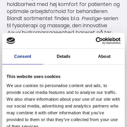
holdbarhed med høj komfort for patienten og
optimale arbejdsforhold for behandleren.
Blandt sortimentet findes bl.a.
Prestige
-serien
til fysioterapi og massage, den innovative
Aquai
hydromassageenhed baseret på tør
vandterapi samt
Chirospace
– en
specialudviklet briks til kiropraktorer og
osteopater med avancerede
Consent
Details
About
justeringsmuligheder og drop-funktion.
Gå til
Meden-Inmed
's hjemmeside
This website uses cookies
We use cookies to personalise content and ads, to
provide social media features and to analyse our traffic.
We also share information about your use of our site with
Er du på udkig efter
our social media, advertising and analytics partners who
may combine it with other information that you’ve
flere brands?
provided to them or that they’ve collected from your use
Mere end 50 internationale brands stoler på
of their services.