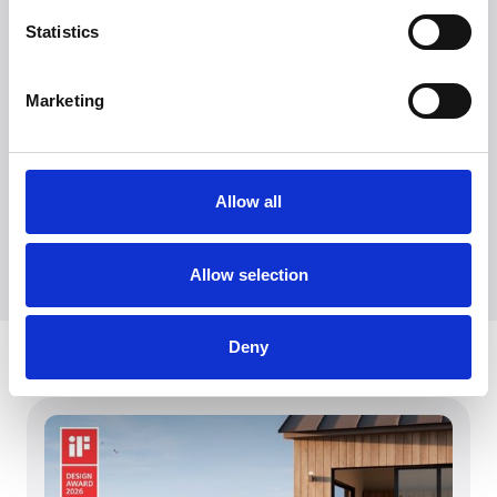
Statistics
Marketing
Witt Denmark A/S
Kontakta vår pressavdelning
+45 7025 2323
presse@witt.dk
Allow all
Allow selection
Deny
Senaste