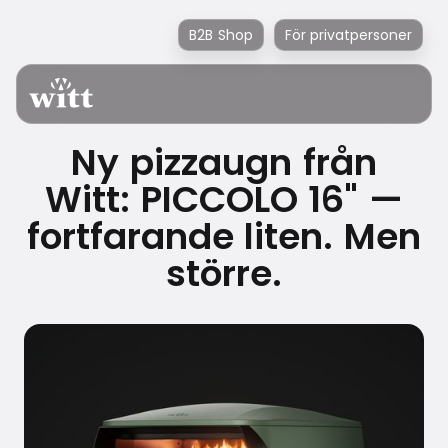
B2B Shop
För privatpersoner
Ny pizzaugn från
Witt: PICCOLO 16" —
fortfarande liten. Men
större.