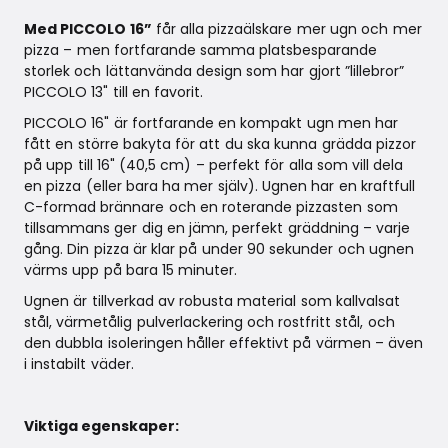
Med PICCOLO 16”
får alla pizzaälskare mer ugn och mer
pizza – men fortfarande samma platsbesparande
storlek och lättanvända design som har gjort ”lillebror”
PICCOLO 13" till en favorit.
PICCOLO 16" är fortfarande en kompakt ugn men har
fått en större bakyta för att du ska kunna grädda pizzor
på upp till 16" (40,5 cm) – perfekt för alla som vill dela
en pizza (eller bara ha mer själv). Ugnen har en kraftfull
C-formad brännare och en roterande pizzasten som
tillsammans ger dig en jämn, perfekt gräddning – varje
gång. Din pizza är klar på under 90 sekunder och ugnen
värms upp på bara 15 minuter.
Ugnen är tillverkad av robusta material som kallvalsat
stål, värmetålig pulverlackering och rostfritt stål, och
den dubbla isoleringen håller effektivt på värmen – även
i instabilt väder.
Viktiga egenskaper: