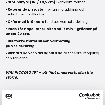
• Stor bakyta (16" / 40,5 cm)
i kompakt format
• Roterande pizzasten
för jämn gräddning och
perfekta leopardfläckar
• C-formad brännare
för stabil värmefördelning
• Redo för napolitansk pizza på 15 min – gräddar på
under 90 sek.
• Slitstarka material och värmetålig
pulverlackering
• Vikbara ben
och
avtagbara delar
för enkel rengöring
och förvaring
Witt PICCOLO 16” – ett litet underverk. Men lite
större.
PICCOLO 16"
kommer att finnas hos utvalda
återförsäljare och på
www.wittpizza.com