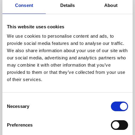
Consent
Details
About
Rekommenderat försäljningspris: SEK 7.999
Länk till bilder i hög upplösning:
Witt Media
This website uses cookies
För mer information:
We use cookies to personalise content and ads, to
provide social media features and to analyse our traffic.
Product Manager Outdoor:
We also share information about your use of our site with
Anders Rye Hansen
our social media, advertising and analytics partners who
arh@witt.dk
may combine it with other information that you’ve
provided to them or that they’ve collected from your use
of their services.
Ladda ner pressmaterial
Consent
Läs mer
Necessary
Selection
Preferences