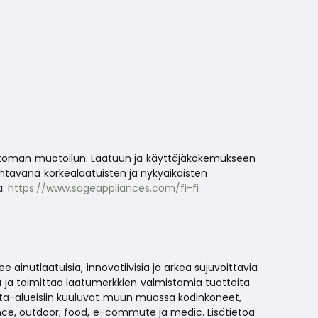
jattoman muotoilun. Laatuun ja käyttäjäkokemukseen
htavana korkealaatuisten ja nykyaikaisten
a:
https://www.sageappliances.com/fi-fi
ee ainutlaatuisia, innovatiivisia ja arkea sujuvoittavia
sa ja toimittaa laatumerkkien valmistamia tuotteita
inta-alueisiin kuuluvat muun muassa kodinkoneet,
nce, outdoor, food, e-commute ja medic. Lisätietoa