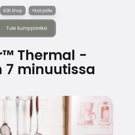
B2B Shop
Yksityisille
Tule kumppaniksi
Tule kumppaniksi
r™ Thermal -
in 7 minuutissa