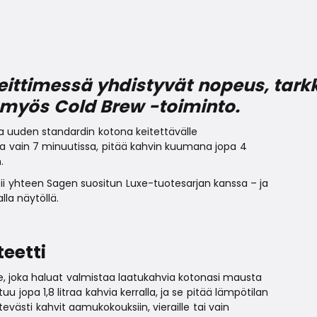
ttimessä yhdistyvät nopeus, tarkka
t myös Cold Brew -toiminto.
a uuden standardin kotona keitettävälle
ista vain 7 minuutissa, pitää kahvin kuumana jopa 4
.
pii yhteen Sagen suositun Luxe-tuotesarjan kanssa – ja
lla näytöllä.
teetti
e, joka haluat valmistaa laatukahvia kotonasi mausta
 jopa 1,8 litraa kahvia kerralla, ja se pitää lämpötilan
evästi kahvit aamukokouksiin, vieraille tai vain