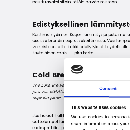
nautittavaksi silloin tällöin päivän mittaan.
Edistyksellinen lämmityst
Keittimen ydin on Sagen lämmitysjärjestelmä lä
useissa brändin espressokeittimissä. Vesi lämpi
varmistaen, että kaikki edellytykset täydellisell
täyteläinen maku – joka kerta.
Cold Brew – helppoa ja he
The Luxe Brewer™ Thermal tarjoaa myös mahdol
Consent
jota voit säilyttää jääkaapissa ja käyttää pohja
sopii lämpimiin kesäpäiviin ja sinulle, joka haluat
This website uses cookies
Jos haluat hallita kahvinvalmistusta alusta lo
We use cookies to personalis
uuttolämpötilan, vaahdottumisajan ja valumisn
share information about your
makuprofiilin, joka on sekä käyttämiesi kahvip