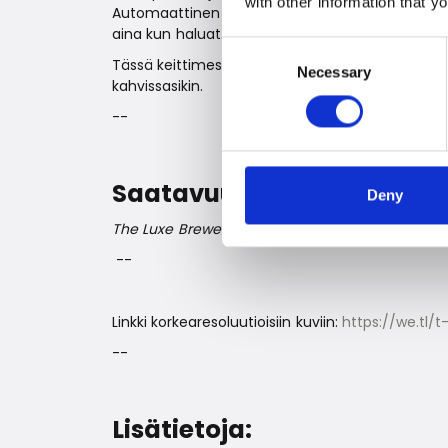
with other information that y
Automaattinen muistitoiminto tallentaa asetukses
aina kun haluat.
Consent
Tässä keittimessä tyyli, toiminnallisuus ja maku 
Necessary
Selection
kahvissasikin.
--
Saatavuus jahinnat
Deny
The Luxe Brewer Thermal™ on saatavilla nyt, ohj
--
Linkki korkearesoluutioisiin kuviin:
https://we.tl/
--
Lisätietoja: