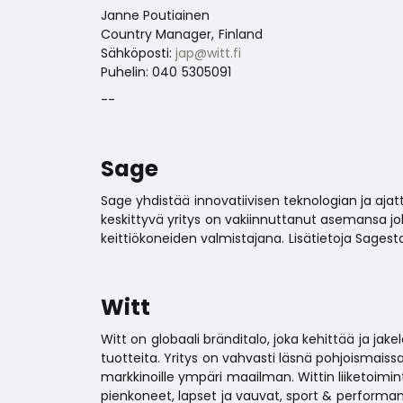
Janne Poutiainen
Country Manager, Finland
Sähköposti:
jap@witt.fi
Puhelin: 040 5305091
--
Sage
Sage yhdistää innovatiivisen teknologian ja a
keskittyvä yritys on vakiinnuttanut asemansa jo
keittiökoneiden valmistajana. Lisätietoja Sagest
Witt
Witt on globaali bränditalo, joka kehittää ja jakel
tuotteita. Yritys on vahvasti läsnä pohjoismais
markkinoille ympäri maailman. Wittin liiketoim
pienkoneet, lapset ja vauvat, sport & performa