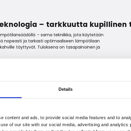
eknologia – tarkkuutta kupillinen 
mpötilansäädöllä – sama tekniikka, jota käytetään
ää nopeasti ja tarkasti optimaaliseen lämpötilaan
e kahville täyttyvät. Tuloksena on tasapainoinen ja
rkullista
lisuuden valmistaa vahvempaa Cold Brew -kahvia,
Details
na klassisissa tai luovemmissa kahvijuomissa. Cold Brew
 kokeilla uudenlaisia kahvinautintoja.
ppuun, the Luxe Brewer™ Thermal mahdollistaa
e content and ads, to provide social media features and to analy
opeuden säätämisen. Näin voit varmistaa
 use of our site with our social media, advertising and analytic
apujen että omien mieltymystesi mukainen.