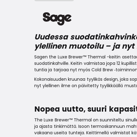
Uudessa suodatinkahvinkei
ylellinen muotoilu – ja ny
Sagen the Luxe Brewer™ Thermal -keitin asetta
suodatinkahville. Keitin valmistaa jopa 12 kupill
tuntia ja tarjoaa nyt myös Cold Brew ‑toiminnon
Kokonaisuuden kruunaa tyylikäs design, joka so
nyt ylellinen ilme on päivitetty tyylikkäällä musta
Nopea uutto, suuri kapasi
The Luxe Brewer™ Thermal on suunniteltu sinull
ja ajasta tinkimättä. Isoon termoskannuun mahtuu
vakaana useita tunteja. Keittimellä valmistat kät