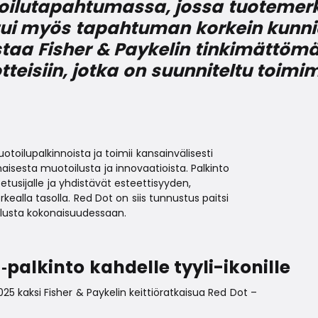
lutapahtumassa, jossa tuotemerkilt
tui myös tapahtuman korkein kunnia
istaa Fisher & Paykelin tinkimättö
tteisiin, jotka on suunniteltu toimi
ilupalkinnoista ja toimii kansainvälisesti
isesta muotoilusta ja innovaatioista. Palkinto
tusijalle ja yhdistävät esteettisyyden,
kealla tasolla. Red Dot on siis tunnustus paitsi
lusta kokonaisuudessaan.
‑palkinto kahdelle tyyli-ikonille
25 kaksi Fisher & Paykelin keittiöratkaisua Red Dot –