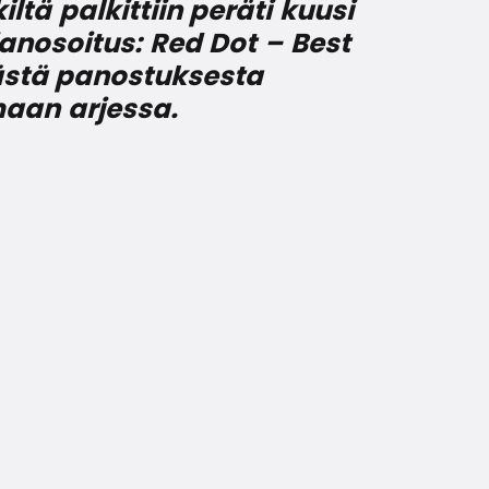
ä palkittiin peräti kuusi
nosoitus: Red Dot – Best
mästä panostuksesta
maan arjessa.