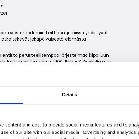
en
ezer
tevasti moderniin keittiöön, ja niissä yhdistyvät
, jotka tekevät jokapäiväisestä elämästä
entistä perusteellisempaa järjestelmää kilpailuun
ahdollinen pistemäärä oli 100, Fisher & Paykelin uuni
 100 pistettä. Kyseessä on harvinainen jamerkittävä
toilu- ja laatutasosta.
Details
intoa
kittiin neljä muutakin Fisher & Paykel ‑tuotetta, mikä
saivat palkinnon. Muut palkitut tuotteet olivat:
e content and ads, to provide social media features and to analy
tre
 use of our site with our social media, advertising and analytic
igerator