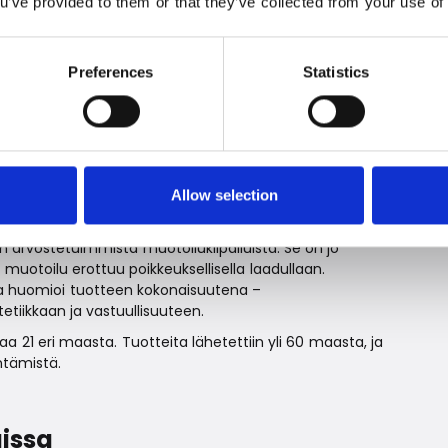
ou’ve provided to them or that they’ve collected from your use of 
e Cabinet, Heat Pump Dryer and Front Load Washer*
en valikoimaan. Sen odotetaan tulevan myöhemmin
Preferences
Statistics
van tuotemerkki, joka toimii johdonmukaisesti ja
.
Allow selection
tettu palkinto
 arvostetuimmista muotoilukilpailuista. Se on jo
 muotoilu erottuu poikkeuksellisella laadullaan.
a huomioi tuotteen kokonaisuutena –
etiikkaan ja vastuullisuuteen.
 21 eri maasta. Tuotteita lähetettiin yli 60 maasta, ja
ntämistä.
issa