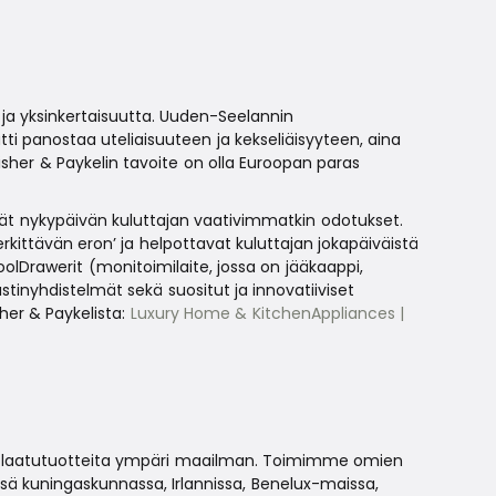
ja yksinkertaisuutta. Uuden-Seelannin
ti panostaa uteliaisuuteen ja kekseliäisyyteen, aina
sher & Paykelin tavoite on olla Euroopan paras
vät nykypäivän kuluttajan vaativimmatkin odotukset.
rkittävän eron’ ja helpottavat kuluttajan jokapäiväistä
Drawerit (monitoimilaite, jossa on jääkaappi,
tinyhdistelmät sekä suositut ja innovatiiviset
sher & Paykelista:
Luxury Home & KitchenAppliances |
ia laatutuotteita ympäri maailman. Toimimme omien
ä kuningaskunnassa, Irlannissa, Benelux-maissa,