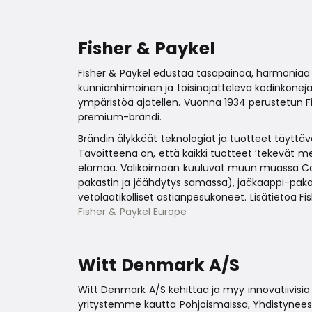
Fisher & Paykel
Fisher & Paykel edustaa tasapainoa, harmoniaa 
kunnianhimoinen ja toisinajatteleva kodinkonejät
ympäristöä ajatellen. Vuonna 1934 perustetun Fi
premium-brändi.
Brändin älykkäät teknologiat ja tuotteet täyttä
Tavoitteena on, että kaikki tuotteet ’tekevät me
elämää. Valikoimaan kuuluvat muun muassa Cool
pakastin ja jäähdytys samassa), jääkaappi-pakas
vetolaatikolliset astianpesukoneet. Lisätietoa Fi
Fisher & Paykel Europe
Witt Denmark A/S
Witt Denmark A/S kehittää ja myy innovatiivis
yritystemme kautta Pohjoismaissa, Yhdistyneess