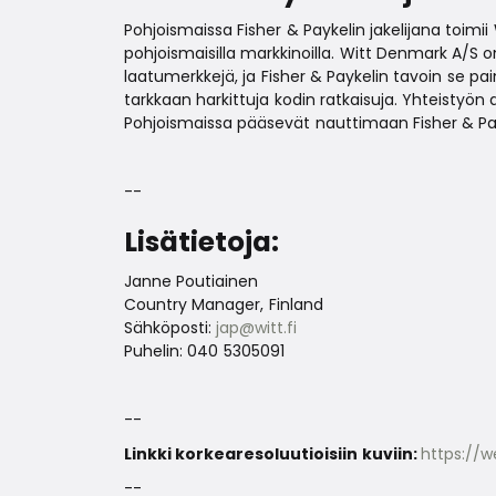
Pohjoismaissa Fisher & Paykelin jakelijana toimii
pohjoismaisilla markkinoilla. Witt Denmark A/S 
laatumerkkejä, ja Fisher & Paykelin tavoin se pa
tarkkaan harkittuja kodin ratkaisuja. Yhteistyön 
Pohjoismaissa pääsevät nauttimaan Fisher & Payk
--
Lisätietoja:
Janne Poutiainen
Country Manager, Finland
Sähköposti:
jap@witt.fi
Puhelin: 040 5305091
--
Linkki korkearesoluutioisiin kuviin:
https://w
--