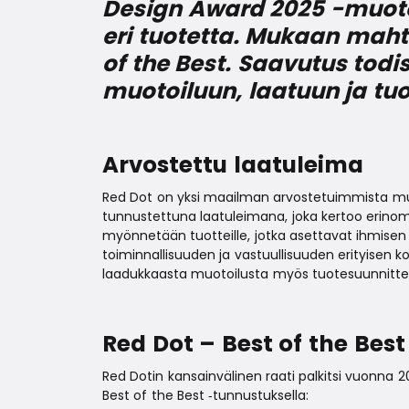
Design Award 2025 -muotoi
eri tuotetta. Mukaan mah
of the Best. Saavutus tod
muotoiluun, laatuun ja tuo
Arvostettu laatuleima
Red Dot on yksi maailman arvostetuimmista muoto
tunnustettuna laatuleimana, joka kertoo erinoma
myönnetään tuotteille, jotka asettavat ihmisen e
toiminnallisuuden ja vastuullisuuden erityisen kor
laadukkaasta muotoilusta myös tuotesuunnitte
Red Dot – Best of the Best 
Red Dotin kansainvälinen raati palkitsi vuonna 20
Best of the Best ‑tunnustuksella: