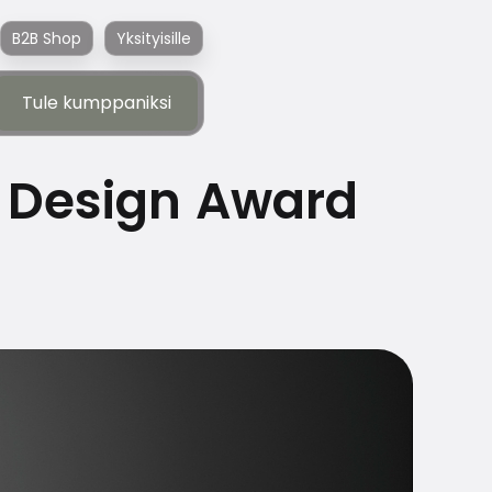
B2B Shop
Yksityisille
Tule kumppaniksi
Tule kumppaniksi
t Design Award