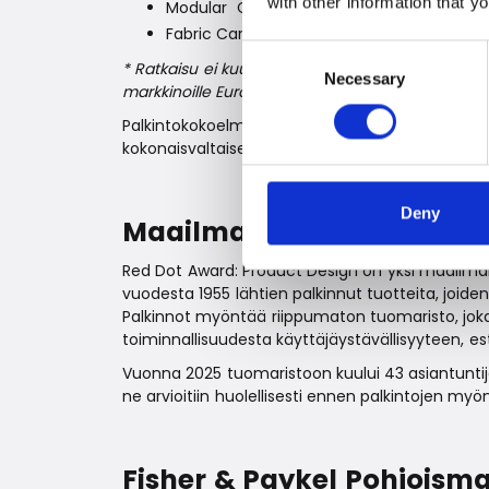
with other information that y
Modular Cooktop System
Fabric Care Solution – 60 cm Fabric Car
Consent
* Ratkaisu ei kuulu tällä hetkellä Pohjoismaid
Necessary
Selection
markkinoille Euroopassa.
Palkintokokoelma todistaa Fisher & Paykelin ole
kokonaisvaltaisesti – keittiössä, kotona ja arjessa
Deny
Maailmanlaajuisesti arvos
Red Dot Award: Product Design on yksi maailman
vuodesta 1955 lähtien palkinnut tuotteita, joiden
Palkinnot myöntää riippumaton tuomaristo, jok
toiminnallisuudesta käyttäjäystävällisyyteen, est
Vuonna 2025 tuomaristoon kuului 43 asiantuntijaa
ne arvioitiin huolellisesti ennen palkintojen myö
Fisher & Paykel Pohjoisma