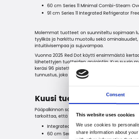
60 cm Series 11 Minimal Combi-Steam Ov
91 cm Series 11 Integrated Refrigerator Fre
Molemmat tuotteet on suunniteltu sopimaan luon
tyylikäs ja harkittu muotoilu sekä ominaisuudet
intuitiivisempaa ja sujuvampaa.
Vuonna 2025 Red Dot käytti ensimmäistä kertaa 
lähetettyjen tuotteiden arviointiin. Kun suurin m
keräsi 96 pistettä ja jääkaappi-pakastin täydet
tunnustus, joka kertoo tuotteiden korkeasta muo
Consent
Kuusi tuotetta, kuusi palk
Pääpalkinnon saaneiden lisäksi tapahtumassa pal
This website uses cookies
tarkoittaa, että kaikki ehdolle asetetut tuotteet 
We use cookies to personalis
Integrated Wine Cabinet & Beverage Cen
share information about your
60 cm Series 9 Integrated Triple Zone Refr