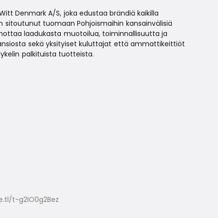
 Witt Denmark A/S, joka edustaa brändiä kaikilla
on sitoutunut tuomaan Pohjoismaihin kansainvälisiä
inottaa laadukasta muotoilua, toiminnallisuutta ja
ansiosta sekä yksityiset kuluttajat että ammattikeittiöt
elin palkituista tuotteista.
e.tl/t-g2IO0g2Bez