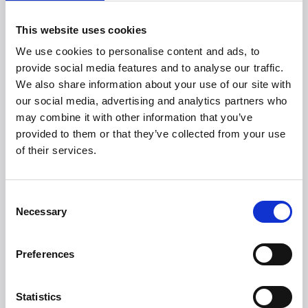
Om Witt
This website uses cookies
Witt Denmark A/S udvikler og sælger innovative
højkvalitetsprodukter globalt. Vi opererer gennem egne
We use cookies to personalise content and ads, to
selskaber i Norden, Storbritannien, Irland, Benelux,
provide social media features and to analyse our traffic.
Baltikum, Tyskland og Østrig og samarbejder med
We also share information about your use of our site with
pålidelige partnere. Vores sortiment spænder fra
our social media, advertising and analytics partners who
børneprodukter og outdoor-kollektioner til avancerede
may combine it with other information that you’ve
køkkenapparater og premium te.
provided to them or that they’ve collected from your use
Vores forpligtelse til innovation og kvalitet omfatter
of their services.
også oplevelsesverdenen med Michelin-restauranten
Restaurant domæne samt klinikker for skønhed og sport.
Hos Witt arbejder vi konstant på at sætte nye
standarder for fremragende design og service. For mere
Consent
Necessary
information om Witt, besøg
https://www.witt.dk/da
Selection
Preferences
Om Haier Europe
Haier Europe er en del af Haier Smart Home,
Statistics
verdensførende virksomhed inden for store