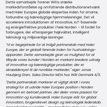
Dette samarbejde forener Witts stærke
markedsforståelse og omfattende distributionsnetværk
med Haier Europes globale ekspertise inden for smarte,
forbundne og bæredygtige hjemmeløsninger. Det vil
accelerere introduktionen af innovative, IoT-baserede
og energieffektive produkter i hele Norden – til fordel for
forbrugere, der efterspørger højkvalitet, intelligent
teknologi og miljøvenlige løsninger.
”Vi er begejstrede for at indgå partnerskab med Haier
Europe, der er globalt førende inden for husholdnings-
apparater. Dette samarbejde giver os mulighed for at
tilbyde vores kunder i Norden et markant bredere udvalg
af innovative og bæredygtige produkter, der er
skræddersyet til de nordiske markeder," siger Jonas
Haubjerg Grøn, Sales Director MDA hos Witt Denmark A/S.
"Dette partnerskab markerer et vigtigt skridt i vores
strategi for at udvide Haier Europes position i Norden
gennem en betroet partner, der deler vores passion for
innovation og kundeværdi. Haier Europe står for global
innovation, brugerdrevet design og teknologisk lederskab.