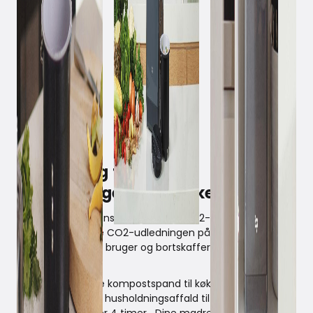
June 21, 2021
Sig goddag til din nye
bæredygtige ven i køkkenet
Madspild er verdens tredjestørste CO2-synder.* En
måde at mindske CO2-udledningen på er at ændre
måden, hvorpå vi bruger og bortskaffer vores mad og
affald.
Sages lille, smarte kompostspand til køkkenet
transformerer dit husholdningsaffald til lugtfri, tørrede