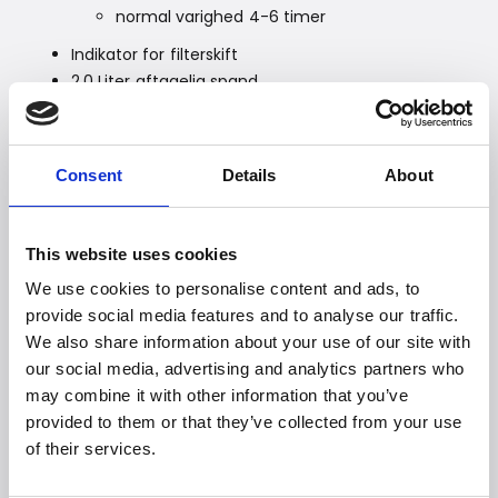
normal varighed 4-6 timer
Indikator for filterskift
2,0 Liter aftagelig spand
kan gå i opvaskemaskinen
inkl. låg med kulfilter
2 års garanti
Consent
Details
About
Vejl. pris: 3399,- DKK.
This website uses cookies
We use cookies to personalise content and ads, to
provide social media features and to analyse our traffic.
We also share information about your use of our site with
our social media, advertising and analytics partners who
may combine it with other information that you’ve
provided to them or that they’ve collected from your use
of their services.
Witt Denmark A/S
Kontakt vores presseafdeling