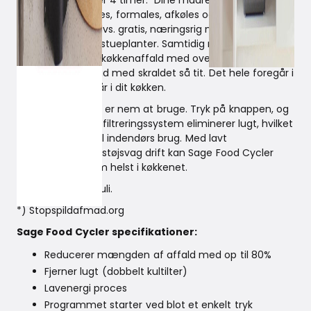
økochips på under 4 timer. Dine madrester og øvrige
køkkenaffald tørres, formales, afkøles og reduceres til
lugtfri økochips, dvs. gratis, næringsrig muld til din
køkkenhave eller stueplanter. Samtidig mindskes
mængden af dit køkkenaffald med over 80%, så du
slipper for at gå ud med skraldet så tit. Det hele foregår i
spanden, som står i dit køkken.
Sage Food Cycler er nem at bruge. Tryk på knappen, og
det unikke kulstoffiltreringssystem eliminerer lugt, hvilket
gør den perfekt til indendørs brug. Med lavt
energiforbrug og støjsvag drift kan Sage Food Cycler
placeres hvor som helst i køkkenet.
Lanceres medio juli.
*) Stopspildafmad.org
Sage Food Cycler specifikationer:
Reducerer mængden af affald med op til 80%
Fjerner lugt (dobbelt kultilter)
Lavenergi proces
Programmet starter ved blot et enkelt tryk