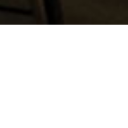
 domæne
skønne omgivelser
eformede bygning, der huser Restaurant domæne.
lere niveauer. I vores køkken handler hver eneste
ehandlet med respekt og at vise dem fra deres
le verden, men de dominerende råvarer finder vi i
Gå til
Restaurant domæne
's hjemmeside