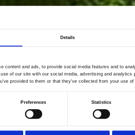
Details
e content and ads, to provide social media features and to analy
 use of our site with our social media, advertising and analytic
ou’ve provided to them or that they’ve collected from your use of 
legant og sofistikeret univers af velsmag og velvære. Fra f
mundfuld, til sidste tår, under kuplens tag.
Preferences
Statistics