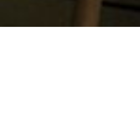
Om
Restaurant
En smagsoplevelse i natur
Omgivet af græs og træer ligger den halvkugl
Opført i råt, bæredygtigt træ og med vinduer i f
servering om at præsentere perfekte råvarer, b
allerbedste side. Vi arbejder med råvarer fra he
Danmark og de nordiske lande.