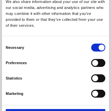
We also share information about your use of our site with
Se produkter (B2B)
our social media, advertising and analytics partners who
may combine it with other information that you’ve
provided to them or that they’ve collected from your use
of their services.
Er du på udkig efter
flere brands?
Consent
Necessary
Selection
Mere end 50 internationale brands stoler på
Witt.
Preferences
Statistics
Marketing