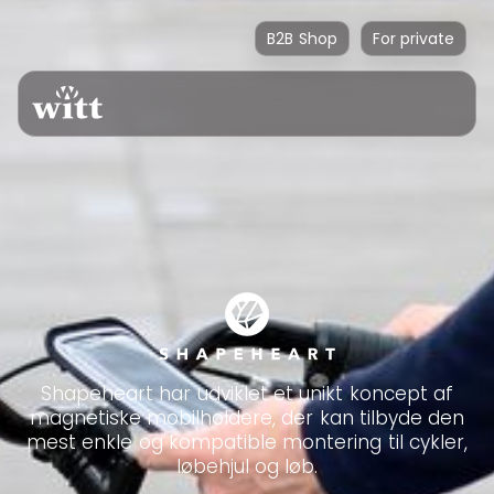
B2B Shop
For private
Shapeheart har udviklet et unikt koncept af
magnetiske mobilholdere, der kan tilbyde den
mest enkle og kompatible montering til cykler,
løbehjul og løb.