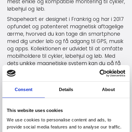
mest enkle og kompatible montering til cykler,
løbehjul og løb.
Shapeheart er designet i Frankrig og har i 2017
opfundet og patenteret magnetisk aftagelige
ærme, hvorved du kan tage din smartphone
med dig under løb og få adgang til GPS, musik
og apps. Kollektionen er udvidet til at omfatte
mobilholdere til cykler, løbehjul og løb. Med
dets unikke magnetiske system kan du på få
sekunder fastgøre din smartphone til dit styr
og lade GPS guide dig. Så enkelt er det!
Shapeheart beskytter din mobiltelefon mod
Consent
Details
About
regn og kan håndtere alt slags terræn. Den
fås i tre størrelser og er kompatibel med alle
smartphones på markedet.
This website uses cookies
We use cookies to personalise content and ads, to
Gå til
Shapeheart
's hjemmeside
provide social media features and to analyse our traffic.