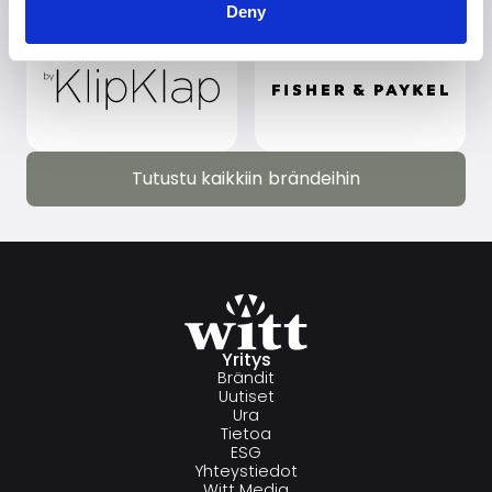
Deny
Tutustu kaikkiin brändeihin
Tutustu kaikkiin brändeihin
Yritys
Brändit
Uutiset
Ura
Tietoa
ESG
Yhteystiedot
Witt Media