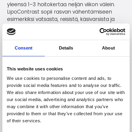
yleensä 1–3 hoitokertaa neljän viikon välein.
LipoContrast sopii rasvan vähentämiseen
esimerkiksi vatsasta, reisistä, käsivarsista ja
kaksoisleuasta. Tulokset näkyvät yleensä 20
päivän kuluessa, eikä hoito vaadi
toipumisaikaa. Se sopii erityisesti henkilöille,
joilla on paikallisia rasvakertymiä.
Consent
Details
About
Siirry
LipoContrast
verkkosivustolle
This website uses cookies
We use cookies to personalise content and ads, to
provide social media features and to analyse our traffic.
Etsitkö lisää
We also share information about your use of our site with
our social media, advertising and analytics partners who
brändejä?
may combine it with other information that you’ve
provided to them or that they’ve collected from your use
Yli 50 kansainvälistä brändiä luottaa Wittiin.
of their services.