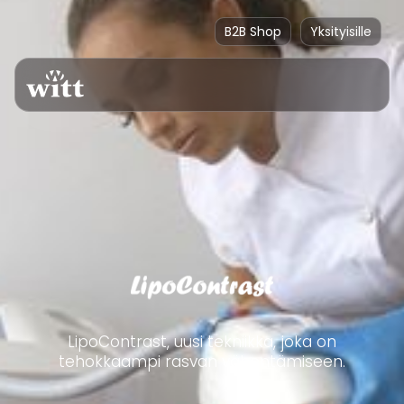
B2B Shop
Yksityisille
LipoContrast, uusi tekniikka, joka on
tehokkaampi rasvan vähentämiseen.