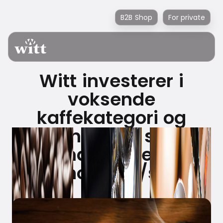
B2B Shop
For private
Witt investerer i
voksende
kaffekategori og
erhverver sig
aktiemajoriteten i exs
nordic a/s