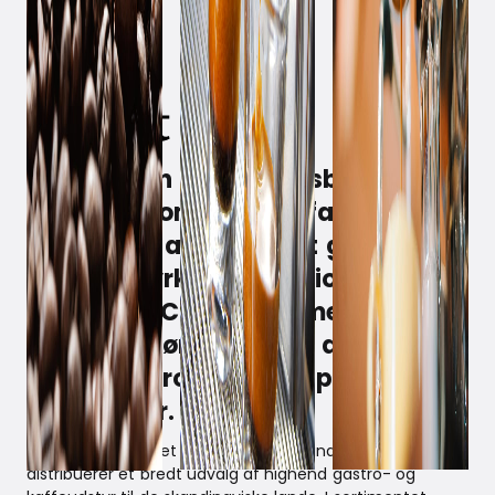
March 3, 2023
Distribution af kvalitetsbrands har
de to virksomheder til fælles. Samt
ønsket om at steppe et gear op.
Witt vil styrke sin position i
’Specialty Coffee’ segmentet, og
exs nordic ønsker at få deres
premium produkter ud på endnu
flere hylder.
exs nordic a/s er et familiedrevet brandhouse, der
distribuerer et bredt udvalg af highend gastro- og