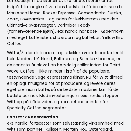
kaffeudstyr til de skandinaviske lande. I sortimentet
indgår bl.a. nogle af verdens bedste kaffebrands, som La
Marzocco Home, Rocket Espresso, Comandante, Eureka,
Acaia, Loveramics – og inden for køkkenmaskiner: den
ultimative sværvægter, Varimixer Teddy
(forhenværende Bjørn). exs nordic har base i København
med eget kafferisteri, showroom og kaffebar, Yellow Bird
Coffee.
Witt A/S, der distribuerer og udvikler kvalitetsprodukter til
hele Norden, UK, Irland, Baltikum og Benelux-landene, er
de seneste år blevet en betydelig spiller inden for Third
Wave Coffee - ikke mindst i kraft af de populære,
testvindende Sage espressomaskiner. Nu får Witt tilmed
en oplagt mulighed for at producere og levere deres
eget premium kaffe, så de bedste maskiner kan få de
bedste bønner. Med investeringen i exs nordic stepper
Witt op på både viden og kompetencer inden for
Specialty Coffee segmentet.
En stærk konstellation
exs nordic fortsætter som selvstændig virksomhed med
Witt som partner i kulissen. Morten Hou Østergaard,