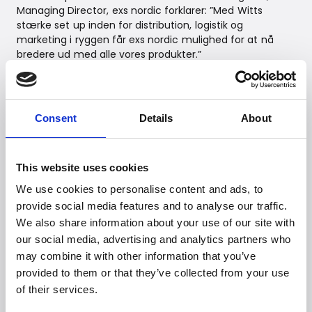
Managing Director, exs nordic forklarer: ”Med Witts
stærke set up inden for distribution, logistik og
marketing i ryggen får exs nordic mulighed for at nå
bredere ud med alle vores produkter.”
”I exs nordic har vi fået en attraktiv brandportefølje
ombord, som forstærker Witts position i
kaffesegmentet – og vi glæder os helt enormt til at få
Consent
Details
About
skubbet endnu mere top kaffegrej ud til flere
kaffenørder,” fortæller Kasper Witt, Business
Development & Investment Director hos Witt.
This website uses cookies
We use cookies to personalise content and ads, to
provide social media features and to analyse our traffic.
We also share information about your use of our site with
our social media, advertising and analytics partners who
may combine it with other information that you’ve
provided to them or that they’ve collected from your use
of their services.
Witt Denmark A/S