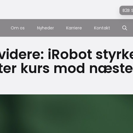
B2B 
Om os
Nyheder
Karriere
Kontakt
videre: iRobot styr
ter kurs mod næste 