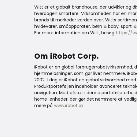
Witt er et globalt brandhouse, der udvikler og d
hverdagen smartere. Virksomheden har en mark
brands til markeder verden over. Witts sortime
hvidevarer, småapparater, børn & baby, sport
For mere information om Witt, besøg
https://w
Om iRobot Corp.
iRobot er en global forbrugerrobotvirksomhed, de
hjemmeløsninger, som gør livet nemmere. iRob
2002. I dag er iRobot en global virksomhed med 
Produktporteføljen indeholder avanceret teknol
navigation. Med afsæt i denne portefølje arbejd
home-enheder, der gør det nemmere at vedlige
mere på
www.irobot.dk