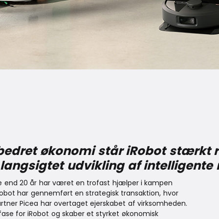
bedret økonomi står iRobot stærkt ru
 langsigtet udvikling af intelligent
end 20 år har været en trofast hjælper i kampen
iRobot har gennemført en strategisk transaktion, hvor
tner Picea har overtaget ejerskabet af virksomheden.
ase for iRobot og skaber et styrket økonomisk