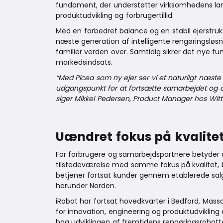
fundament, der understøtter virksomhedens lan
produktudvikling og forbrugertillid.
Med en forbedret balance og en stabil ejerstru
næste generation af intelligente rengøringsløsni
familier verden over. Samtidig sikrer det nye f
markedsindsats.
“Med Picea som ny ejer ser vi et naturligt næste sk
udgangspunkt for at fortsætte samarbejdet og ar
siger Mikkel Pedersen, Product Manager hos Wit
Uændret fokus på kvalitet,
For forbrugere og samarbejdspartnere betyder de
tilstedeværelse med samme fokus på kvalitet, 
betjener fortsat kunder gennem etablerede salg
herunder Norden.
iRobot har fortsat hovedkvarter i Bedford, Mas
for innovation, engineering og produktudvikling
bag udviklingen af fremtidens rengøringsrobotte