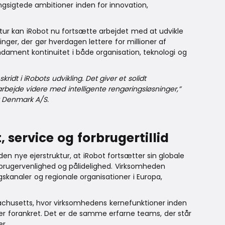
gsigtede ambitioner inden for innovation,
ktur kan iRobot nu fortsætte arbejdet med at udvikle
nger, der gør hverdagen lettere for millioner af
undament kontinuitet i både organisation, teknologi og
ridt i iRobots udvikling. Det giver et solidt
bejde videre med intelligente rengøringsløsninger,”
t Denmark A/S.
 service og forbrugertillid
n nye ejerstruktur, at iRobot fortsætter sin globale
brugervenlighed og pålidelighed. Virksomheden
skanaler og regionale organisationer i Europa,
sachusetts, hvor virksomhedens kernefunktioner inden
 er forankret. Det er de samme erfarne teams, der står
r.