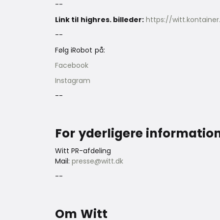
--
Link til highres. billeder:
https://witt.kontaine
--
Følg iRobot på:
Facebook
Instagram
--
For yderligere informatio
Witt PR-afdeling
Mail:
presse@witt.dk
--
Om Witt