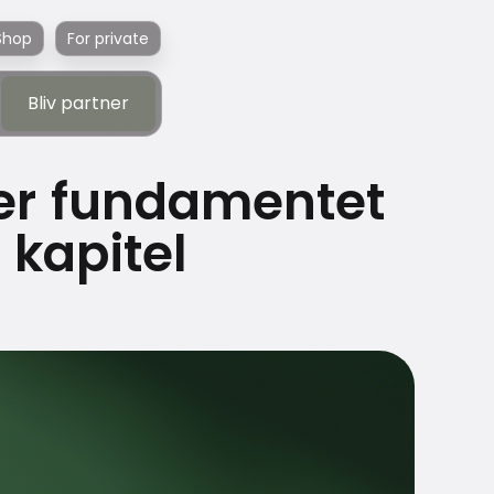
Shop
For private
Bliv partner
Bliv partner
ker fundamentet
kapitel