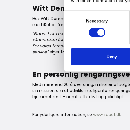
with other information that y
Witt Denmark A/S: Tæt par
Consent
Hos Witt Denmark A/S byder man den nye ejers
Necessary
Selection
med iRobot fortsætter med samme fokus på kva
"iRobot har i mere end to årtier været en drivend
økonomiske fundament og et langsigtet ejerskab s
For vores forhandlere og kunder betyder det tryg
service,"
siger Mikkel Pedersen.
Deny
En personlig rengøringsve
Med mere end 20 års erfaring, millioner af solg
sin mission om at udvikle intelligente rengøri
hjemmet rent – nemt, effektivt og pålideligt.
For yderligere information, se
www.irobot.dk