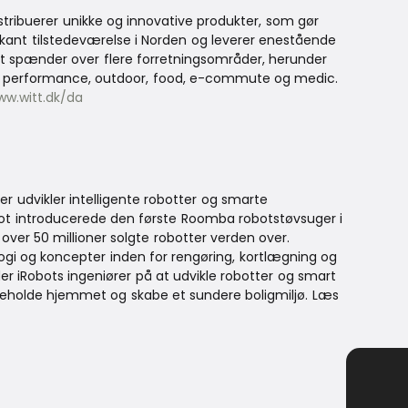
istribuerer unikke og innovative produkter, som gør
ant tilstedeværelse i Norden og leverer enestående
nt spænder over flere forretningsområder, herunder
 & performance, outdoor, food, e-commute og medic.
ww.witt.dk/da
r udvikler intelligente robotter og smarte
ot introducerede den første Roomba robotstøvsuger i
over 50 millioner solgte robotter verden over.
ogi og koncepter inden for rengøring, kortlægning og
er iRobots ingeniører på at udvikle robotter og smart
holde hjemmet og skabe et sundere boligmiljø. Læs