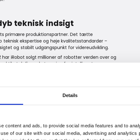
yb teknisk indsigt
ots primære produktionspartner. Det tætte
b teknisk ekspertise og høje kvalitetsstandarder –
igtet og stabilt udgangspunkt for videreudvikling.
har iRobot solgt millioner af robotter verden over og
til at definere kategorien for intelligent,
en central prioritet
Details
 fortsat en grundlæggende del af iRobots strategi.
sk datterselskab, iRobot Safe Corporation, der
personlige oplysninger sikre og private. Det
 og ansvarlig brug af teknologi i hjemmet.
e content and ads, to provide social media features and to analy
 use of our site with our social media, advertising and analytic