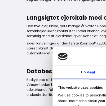
Langsigtet ejerskab med d
Den nye ejer, Picea, har i mange år været iRob
samarbejde sikrer kontinuitet i produktionen, dy
samtidig med at ejerskabet giver iRobot et langs
Siden lanceringen af den første Roomba® i 2002 
været blandt de virksomheder, der har været med 
automatiseret rengøring i hjemmet.
Databeskyttelse forbliver 
Consent
Beskyttelse af forbrugernes data og privatliv er
Virksomheden har oprettet et særskilt amerikan
This website uses cookies
udelukkende fokuserer på at holde forbrugernes 
understøtter iRobots langsigtede fokus på tillid
We use cookies to personalis
share information about your