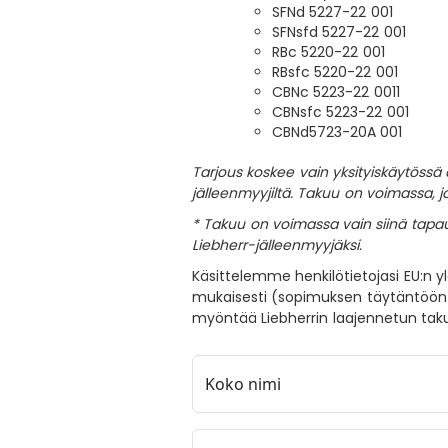
SFNd 5227-22 001
SFNsfd 5227-22 001
RBc 5220-22 001
RBsfc 5220-22 001
CBNc 5223-22 0011
CBNsfc 5223-22 001
CBNd5723-20A 001
Tarjous koskee vain yksityiskäytössä ol
jälleenmyyjiltä. Takuu on voimassa, 
* Takuu on voimassa vain siinä tapauk
Liebherr-jälleenmyyjäksi.
Käsittelemme henkilötietojasi EU:n y
mukaisesti (sopimuksen täytäntöön
myöntää Liebherrin laajennetun taku