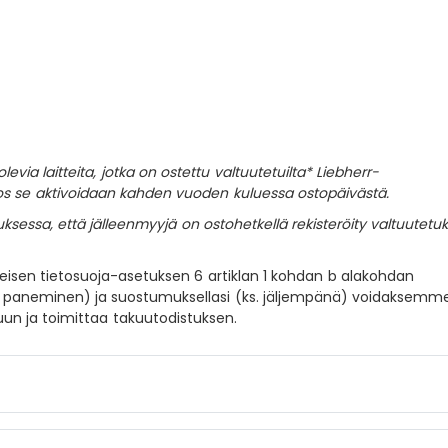
evia laitteita, jotka on ostettu valtuutetuilta* Liebherr-
jos se aktivoidaan kahden vuoden kuluessa ostopäivästä.
sessa, että jälleenmyyjä on ostohetkellä rekisteröity valtuutetuk
leisen tietosuoja-asetuksen 6 artiklan 1 kohdan b alakohdan
 paneminen) ja suostumuksellasi (ks. jäljempänä) voidaksemm
un ja toimittaa takuutodistuksen.