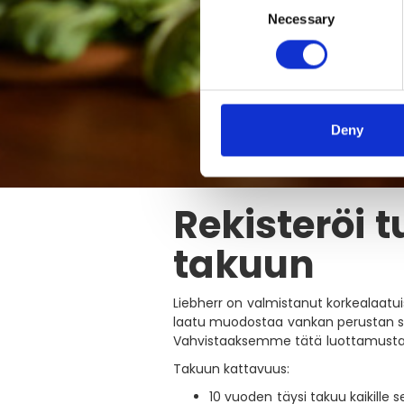
Necessary
Selection
Deny
Rekisteröi 
takuun
Liebherr on valmistanut korkealaatui
laatu muodostaa vankan perustan sil
Vahvistaaksemme tätä luottamusta 
Takuun kattavuus:
10 vuoden täysi takuu kaikille s