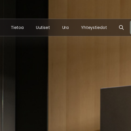
Tietoa
Uutiset
Ura
Yhteystiedot