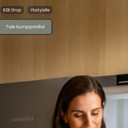
B2B Shop
Yksityisille
Tule kumppaniksi
Tule kumppaniksi