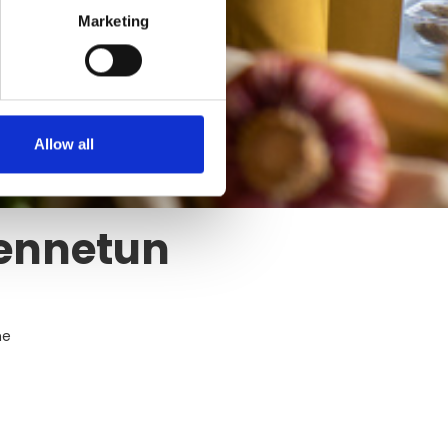
Marketing
Allow all
jennetun
me