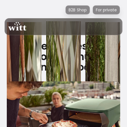
B2B Shop
For private
”Den vildeste
pizzaovn” – nu i en
mindre model