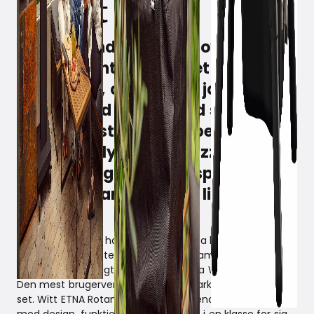
Den prisvindende pizzaovn, Witt
ETNA Rotante, har taget
forbrugere, anmeldere, ja, hele
verden med storm. Med sin
roterende sten og dobbeltbrænder
bager den lynhurtigt pizza efter
pizza med garanteret sprødhed.
Nu har Rotante fået en lillebror:
PICCOLO.
Helt ærligt, hvem havde troet, at pizza kunne smage SÅ
godt, før man satte tænderne i en dampende varm,
sprød, hjemmebagt pizza – direkte fra Witt pizzaovnen.
Den mest brugervenlige pizzaovn, markedet endnu har
set. Witt ETNA Rotante er en prisvindende* pizzaovn