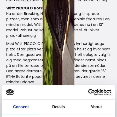
med design, funktionalitet og kvalitet i en klasse for sig.
Witt PICCOLO Rotante
Nu er der Breaking News til dig med hang til sprøde
pizzaer, men som drømmer om de geniale features i en
mindre model. Witt ETNA Rotante lanceres nu i en 13”
model. Robust og kompakt. Men advarsel: du bliver
pizza-afhængig.
Med Witt PICCOLO Rotante 13" kan du lynhurtigt bage
pizza efter pizza ved 500°C - når som helst og hvor som
helst. Den gasdrevne pizzaovn er det helt oplagte valg til
dig med begrænset plads. PICCOLO finder nemt plads
på en lille terrasse og andre mindre udendørsområder.
Den anmelderroste roterende pizzasten, der gjorde 16"
ETNA Rotante populær, er selvfølgelig bevaret i denne
mindre udgave.
Med sit maskuline udtryk er alle Witt pizzaovnene
fremstillet til at holde år efter år, pizza efter pizza.
Bundsolide materialer er lig med robusthed og kvalitet.
Dobbeltisolering, miljøvenlig, energibesparende – og
Consent
Details
About
lynhurtig opvarmning. Varmen fordeles fuldstændigt