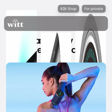
B2B Shop
For private
Afhjælp selv dine
muskelspændinger