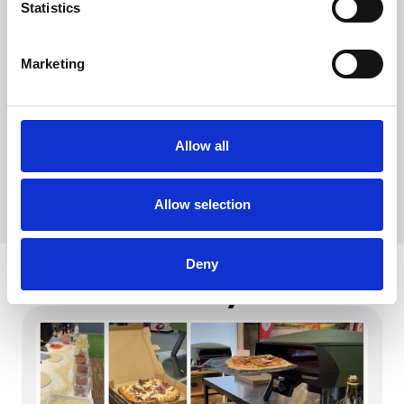
Statistics
Marketing
Witt Denmark A/S
Kontakt vores presseafdeling
+45 7025 2323
Allow all
presse@witt.dk
Allow selection
Deny
Seneste nyheder