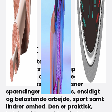
June 30, 2020
Med den intelligente
massagepistol, Witt Super Hit™
Master, får du en dybdegående
muskelmassage, der løsner
spændinger efter stress, ensidigt
og belastende arbejde, sport samt
lindrer ømhed. Den er praktisk,