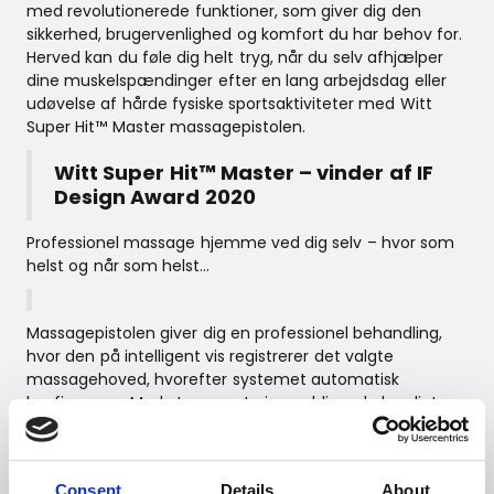
med revolutionerede funktioner, som giver dig den
sikkerhed, brugervenlighed og komfort du har behov for.
Herved kan du føle dig helt tryg, når du selv afhjælper
dine muskelspændinger efter en lang arbejdsdag eller
udøvelse af hårde fysiske sportsaktiviteter med Witt
Super Hit™ Master massagepistolen.
Witt Super Hit™ Master – vinder af IF
Design Award 2020
Professionel massage hjemme ved dig selv – hvor som
helst og når som helst…
Massagepistolen giver dig en professionel behandling,
hvor den på intelligent vis registrerer det valgte
massagehoved, hvorefter systemet automatisk
konfigureres. Med stemmestyringen bliver du kyndigt
vejledt, og ved derfor altid, om du har valgt det rette
massagehoved.
Witt Super Hit™ Master er udstyret med et tydeligt og
Consent
Details
About