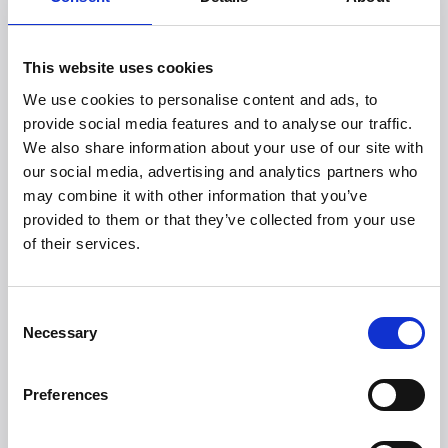
brugervenligt display, der viser slagstyrke, nedtælling,
hastighed, batteriniveau og det valgte massagehoved,
samt hvor på kroppen, det bør benyttes.
This website uses cookies
Massagepistolen er ydermere udstyret med intelligent
genkendelse af muskler og knogler, hvilket garanterer
We use cookies to personalise content and ads, to
dig en sikker anvendelse af apparatet.
provide social media features and to analyse our traffic.
Witt Super Hit™ Master er solidt udført i fugtsikkert
We also share information about your use of our site with
materiale med dynamisk kraftbalancering, der giver
our social media, advertising and analytics partners who
støjsvag massage. Indbygget, genopladeligt
may combine it with other information that you’ve
lithiumbatteri, ergonomisk greb og brugervenligt,
provided to them or that they’ve collected from your use
elektronisk display. Fem udskiftelige massagehoveder til
of their services.
forskellige typer massage medfølger.
Vejl. salgspris
Consent
Witt Super Hit™ Master
DKK 2.299,-
Necessary
Selection
Preferences